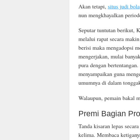
Akan tetapi,
situs judi bola
nun mengkhayalkan period
Seputar tuntutan berikut,
melalui rapat secara makin
berisi maka mengadopsi 
mengerjakan, mulai banyak
pura dengan bertentangan.
menyampaikan guna mengen
umumnya di dalam tonggak 
Walaupun, pemain bakal me
Premi Bagian Pro
Tanda kisaran lepas secar
kelima. Membaca ketigany