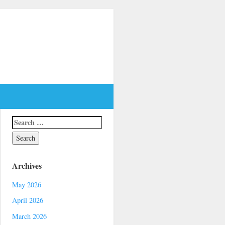
Archives
May 2026
April 2026
March 2026