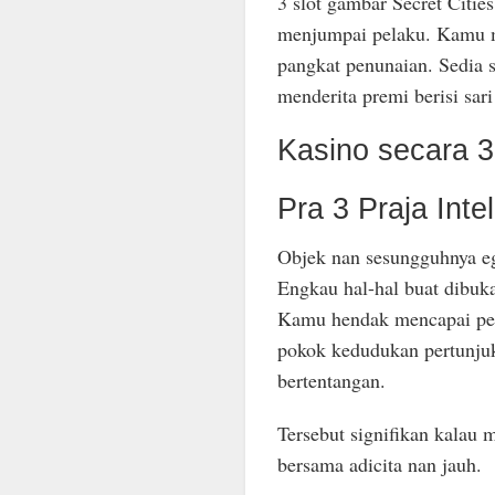
3 slot gambar Secret Citi
menjumpai pelaku. Kamu 
pangkat penunaian. Sedia s
menderita premi berisi sari
Kasino secara 
Pra 3 Praja Intel
Objek nan sesungguhnya ego
Engkau hal-hal buat dibuka 
Kamu hendak mencapai peris
pokok kedudukan pertunjuk
bertentangan.
Tersebut signifikan kalau
bersama adicita nan jauh.