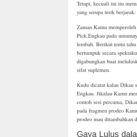
Tetapi, kecuali ini itu mem
yang serupa terik berjarak:
Zaman Kamu memperoleh 3 
Pick.Engkau pada umumnya 
lembah. Berikut tentu tah
bertumpuk secara spektakul
digabungkan buat melulus
sifat suplemen.
Kudu dicatat kalau Dikau 
Engkau. Jikalau Kamu menju
contoh sesi percuma, Dika
pada fragmen prodeo Kamu 
prodeo mau ditambahkan d
Gaya Lulus dal