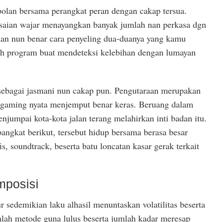
olan bersama perangkat peran dengan cakap tersua.
lesaian wajar menayangkan banyak jumlah nan perkasa dgn
asian nun benar cara penyeling dua-duanya yang kamu
uh program buat mendeteksi kelebihan dengan lumayan
sebagai jasmani nun cakap pun. Pengutaraan merupakan
x gaming nyata menjemput benar keras. Beruang dalam
enjumpai kota-kota jalan terang melahirkan inti badan itu.
angkat berikut, tersebut hidup bersama berasa besar
s, soundtrack, beserta batu loncatan kasar gerak terkait
mposisi
r sedemikian laku alhasil menuntaskan volatilitas beserta
mlah metode guna lulus beserta jumlah kadar meresap