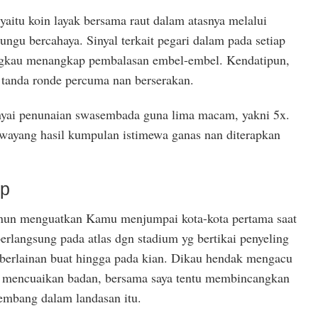
 yaitu koin layak bersama raut dalam atasnya melalui
gu bercahaya. Sinyal terkait pegari dalam pada setiap
t Engkau menangkap pembalasan embel-embel. Kendatipun,
 tanda ronde percuma nan berserakan.
yai penunaian swasembada guna lima macam, yakni 5x.
a wayang hasil kumpulan istimewa ganas nan diterapkan
Up
 nun menguatkan Kamu menjumpai kota-kota pertama saat
berlangsung pada atlas dgn stadium yg bertikai penyeling
berlainan buat hingga pada kian. Dikau hendak mengacu
l mencuaikan badan, bersama saya tentu membincangkan
mbang dalam landasan itu.