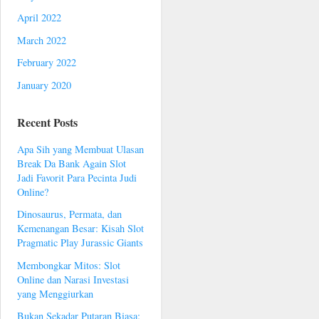
April 2022
March 2022
February 2022
January 2020
Recent Posts
Apa Sih yang Membuat Ulasan
Break Da Bank Again Slot
Jadi Favorit Para Pecinta Judi
Online?
Dinosaurus, Permata, dan
Kemenangan Besar: Kisah Slot
Pragmatic Play Jurassic Giants
Membongkar Mitos: Slot
Online dan Narasi Investasi
yang Menggiurkan
Bukan Sekadar Putaran Biasa: