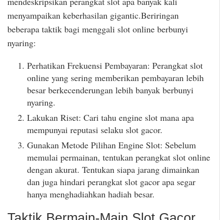
mendeskripsikan perangkat slot apa banyak kali
menyampaikan keberhasilan gigantic.Beriringan
beberapa taktik bagi menggali slot online berbunyi
nyaring:
Perhatikan Frekuensi Pembayaran: Perangkat slot
online yang sering memberikan pembayaran lebih
besar berkecenderungan lebih banyak berbunyi
nyaring.
Lakukan Riset: Cari tahu engine slot mana apa
mempunyai reputasi selaku slot gacor.
Gunakan Metode Pilihan Engine Slot: Sebelum
memulai permainan, tentukan perangkat slot online
dengan akurat. Tentukan siapa jarang dimainkan
dan juga hindari perangkat slot gacor apa segar
hanya menghadiahkan hadiah besar.
Taktik Bermain-Main Slot Gacor