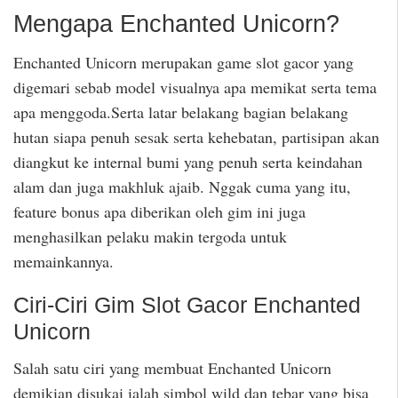
Mengapa Enchanted Unicorn?
Enchanted Unicorn merupakan game slot gacor yang
digemari sebab model visualnya apa memikat serta tema
apa menggoda.Serta latar belakang bagian belakang
hutan siapa penuh sesak serta kehebatan, partisipan akan
diangkut ke internal bumi yang penuh serta keindahan
alam dan juga makhluk ajaib. Nggak cuma yang itu,
feature bonus apa diberikan oleh gim ini juga
menghasilkan pelaku makin tergoda untuk
memainkannya.
Ciri-Ciri Gim Slot Gacor Enchanted
Unicorn
Salah satu ciri yang membuat Enchanted Unicorn
demikian disukai ialah simbol wild dan tebar yang bisa