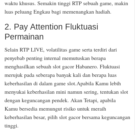
waktu khusus. Semakin tinggi RTP sebuah game, makin
luas peluang Engkau bagi memenangkan hadiah.
2. Pay Attention Fluktuasi
Permainan
Selain RTP LIVE, volatilitas game serta terdiri dari
penyebab penting internal memutuskan berapa
menghasilkan sebuah slot gacor Habanero. Fluktuasi
merujuk pada seberapa banyak kali dan berapa luas
keberhasilan di dalam game slot.Apabila Kamu lebih
menyukai keberhasilan mini namun sering, tentukan slot
dengan keguncangan pendek. Akan Tetapi, apabila
Kamu bersedia memungut risiko untuk meraih
keberhasilan besar, pilih slot gacor bersama keguncangan
tinggi.