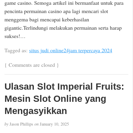
game casino. Semoga artikel ini bermanfaat untuk para
pencinta permainan casino apa lagi mencari slot
menggema bagi mencapai keberhasilan
gigantic.Terlindungi melakukan permainan serta harap
sukses!…
Tagged as:
situs judi online24jam terpercaya 2024
{
Comments are closed
}
Ulasan Slot Imperial Fruits:
Mesin Slot Online yang
Mengasyikkan
by
Jason Phillips
on
January 10, 2025