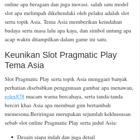
online apa beragam dan juga inovasi. salah satu model
slot apa melimpah dikehendaki oleh pelaku adalah slot
serta topik Asia. Tema Asia memberikan keindahan
budaya serta masa lalu apa kaya, dan simbol untung apa
acap waktu ditampilkan dalam game ini satu.
Keunikan Slot Pragmatic Play
Tema Asia
Slot Pragmatic Play serta topik Asia menggaet banyak
perhatian disebabkan penggunaan gambar apa menawan,
rolex878
macam warna bercahaya, serta tanda-tanda
berciri khas Asia apa membuat gim bertambah
memesona.Beriringan merupakan sejumlah kekhususan
sebab slot online Pragmatic Play serta judul Asia:
Desain siapa indah dan juga detail