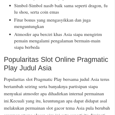
Simbol-Simbol nasib baik sama seperti dragon, fu
lu shou, serta coin emas
Fitur bonus yang mengasyikkan dan juga
menguntungkan
Atmosfer apa berciri khas Asia siapa mengirim
pemain mengalami pengalaman bermain-main
siapa berbeda
Popularitas Slot Online Pragmatic
Play Judul Asia
Popularitas slot Pragmatic Play bersama judul Asia terus
bertambah seiring serta banyaknya partisipan siapa
menyukai atmosfer apa dihadirkan internal permainan
ini.Kecuali yang itu, keuntungan apa dapat didapat asal
melakukan permainan slot gacor tema Asia pula berubah
argumen utama alasan gim ini satu seperti itu diminati.