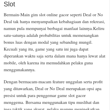
Slot
Bermain-Main gim slot online gacor seperti Deal or No
Deal tak hanya menyampaikan kebahagiaan dan rekreasi,
namun pula mempunyai berbagai manfaat lainnya.Keliru
satu-satunya adalah probabilitas untuk memenangkan
bonus luas dengan modal yang sebanding mungil.
Kecuali yang itu, game yang satu ini juga dapat
diperankan waktu saja serta dalam mana hanya lewat alat
mobile, oleh karena itu memudahkan pelaku guna
menggunakannya.
Dengan bermacam-macam feature unggulan serta profit
yang ditawarkan, Deal or No Deal merupakan opsi apa
presisi untuk para penggemar game slot gacor
menggema. Bersama menggunakan tipu muslihat dan
juga taktik yang akurat, pelaku mampu meningkatkan