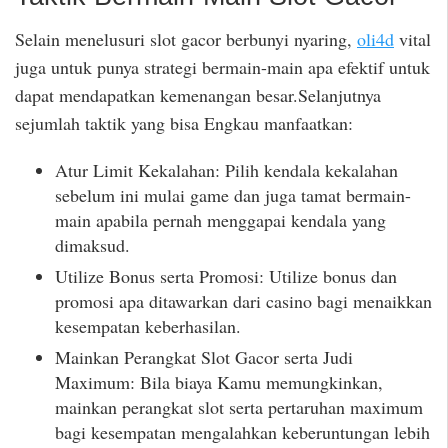
Selain menelusuri slot gacor berbunyi nyaring,
oli4d
vital
juga untuk punya strategi bermain-main apa efektif untuk
dapat mendapatkan kemenangan besar.Selanjutnya
sejumlah taktik yang bisa Engkau manfaatkan:
Atur Limit Kekalahan: Pilih kendala kekalahan
sebelum ini mulai game dan juga tamat bermain-
main apabila pernah menggapai kendala yang
dimaksud.
Utilize Bonus serta Promosi: Utilize bonus dan
promosi apa ditawarkan dari casino bagi menaikkan
kesempatan keberhasilan.
Mainkan Perangkat Slot Gacor serta Judi
Maximum: Bila biaya Kamu memungkinkan,
mainkan perangkat slot serta pertaruhan maximum
bagi kesempatan mengalahkan keberuntungan lebih