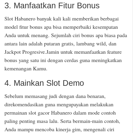
3. Manfaatkan Fitur Bonus
Slot Habanero banyak kali kali memberikan berbagai
model fitur bonus apa bisa memperbaiki kesempatan
Anda untuk menang. Sejumlah ciri bonus apa biasa pada
antara lain adalah putaran gratis, lambang wild, dan
Jackpot Progresive.Jamin untuk memanfaatkan feature
bonus yang satu ini dengan cerdas guna meningkatkan
kemenangan Kamu.
4. Mainkan Slot Demo
Sebelum memasang judi dengan dana benaran,
direkomendasikan guna mengupayakan melakukan
permainan slot gacor Habanero dalam mode contoh
paling penting masa lalu. Serta bermain-main contoh,
Anda mampu mencoba kinerja gim, mengenali ciri