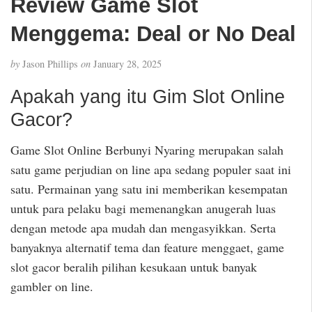
Review Game Slot
Menggema: Deal or No Deal
by
Jason Phillips
on
January 28, 2025
Apakah yang itu Gim Slot Online
Gacor?
Game Slot Online Berbunyi Nyaring merupakan salah
satu game perjudian on line apa sedang populer saat ini
satu. Permainan yang satu ini memberikan kesempatan
untuk para pelaku bagi memenangkan anugerah luas
dengan metode apa mudah dan mengasyikkan. Serta
banyaknya alternatif tema dan feature menggaet, game
slot gacor beralih pilihan kesukaan untuk banyak
gambler on line.