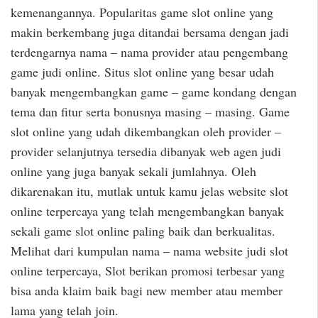
kemenangannya. Popularitas game slot online yang
makin berkembang juga ditandai bersama dengan jadi
terdengarnya nama – nama provider atau pengembang
game judi online. Situs slot online yang besar udah
banyak mengembangkan game – game kondang dengan
tema dan fitur serta bonusnya masing – masing. Game
slot online yang udah dikembangkan oleh provider –
provider selanjutnya tersedia dibanyak web agen judi
online yang juga banyak sekali jumlahnya. Oleh
dikarenakan itu, mutlak untuk kamu jelas website slot
online terpercaya yang telah mengembangkan banyak
sekali game slot online paling baik dan berkualitas.
Melihat dari kumpulan nama – nama website judi slot
online terpercaya, Slot berikan promosi terbesar yang
bisa anda klaim baik bagi new member atau member
lama yang telah join.