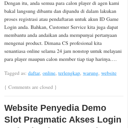
Dengan itu, anda semua para calon player di agen kami
bakal langsung dibantu dan dipandu di dalam lakukan
proses registrasi atau pendaftaran untuk akun ID Game
Login anda. Bahkan, Customer Service kita juga dapat
membantu anda andaikan anda mempunyai pertanyaan
mengenai product. Dimana CS profesional kita
senantiasa online selama 24 jam nonstop untuk melayani
para player maupun calon member tiap tiap harinya.…
Tagged as:
daftar
,
online
,
terlengkap
,
warung
,
website
{
Comments are closed
}
Website Penyedia Demo
Slot Pragmatic Akses Login