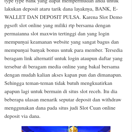
type type bank yang dapat mempermudah anda untuk
lakukan deposit ataru tarik dana layaknya, BANK, E-
WALLET DAN DEPOSIT PULSA. Karena Slot Demo
pgsoft slot online yang miliki rtp bersama dengan
permaianna slot maxwin tertinggi dan yang login
mempunyai keamanan website yang sangat bagus dan
mempunyai banyak bonus untuk para member. Tersedia
beragam link alternatif untuk login ataupun daftar yang
tersebar di beragam media online yang bakal bersama
dengan mudah kalian akses kapan pun dan dimanapun.
Sehingga teman-teman tidak butuh mengkuatirkan
apapun lagi untuk bermain di situs slot receh. Itu dia
beberapa ulasan menarik seputar deposit dan withdraw
menggunakan dana pada situs judi Slot Cuan online
deposit via dana.