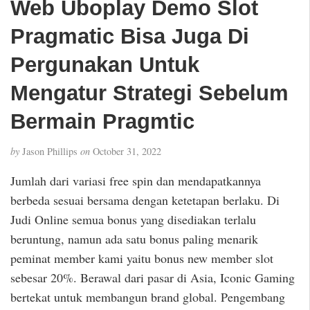
Web Uboplay Demo Slot
Pragmatic Bisa Juga Di
Pergunakan Untuk
Mengatur Strategi Sebelum
Bermain Pragmtic
by
Jason Phillips
on
October 31, 2022
Jumlah dari variasi free spin dan mendapatkannya
berbeda sesuai bersama dengan ketetapan berlaku. Di
Judi Online semua bonus yang disediakan terlalu
beruntung, namun ada satu bonus paling menarik
peminat member kami yaitu bonus new member slot
sebesar 20%. Berawal dari pasar di Asia, Iconic Gaming
bertekat untuk membangun brand global. Pengembang