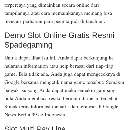
terpercaya yang dimainkan secara online dari
tampilannya atau cara memainkannya memang bisa
mencuri perhatian para pecinta judi di tanah air.
Demo Slot Online Gratis Resmi
Spadegaming
Untuk dapat lihat isu ini, Anda dapat berkunjung ke
halaman information atau help berasal dari tiap-tiap
game. Bila tidak ada, Anda juga dapat mengeceknya di
Google bersama mengetik nama game tersebut. Semakin
banyak isu yang Anda dapat maka semakin gampang
pula Anda membaca resiko bermain di mesin tersebut.
Simak terus informasi menarik dan teranyar di Google
News Berita 99.co Indonesia.
Slot Multi Pay Line