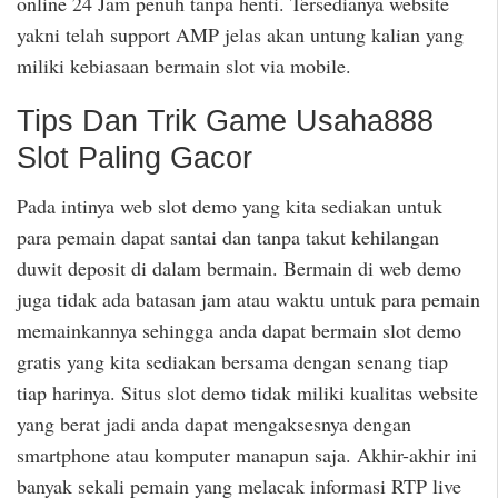
online 24 Jam penuh tanpa henti. Tersedianya website
yakni telah support AMP jelas akan untung kalian yang
miliki kebiasaan bermain slot via mobile.
Tips Dan Trik Game Usaha888
Slot Paling Gacor
Pada intinya web slot demo yang kita sediakan untuk
para pemain dapat santai dan tanpa takut kehilangan
duwit deposit di dalam bermain. Bermain di web demo
juga tidak ada batasan jam atau waktu untuk para pemain
memainkannya sehingga anda dapat bermain slot demo
gratis yang kita sediakan bersama dengan senang tiap
tiap harinya. Situs slot demo tidak miliki kualitas website
yang berat jadi anda dapat mengaksesnya dengan
smartphone atau komputer manapun saja. Akhir-akhir ini
banyak sekali pemain yang melacak informasi RTP live