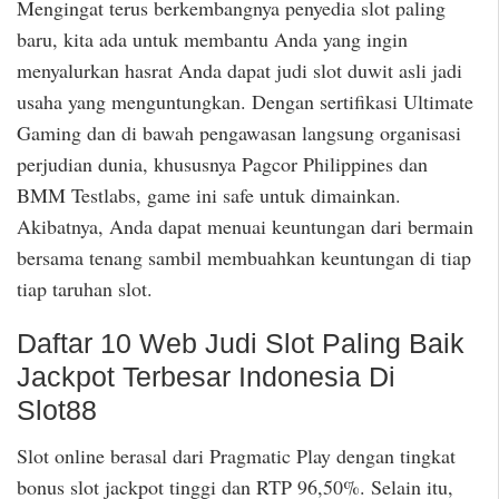
Mengingat terus berkembangnya penyedia slot paling
baru, kita ada untuk membantu Anda yang ingin
menyalurkan hasrat Anda dapat judi slot duwit asli jadi
usaha yang menguntungkan. Dengan sertifikasi Ultimate
Gaming dan di bawah pengawasan langsung organisasi
perjudian dunia, khususnya Pagcor Philippines dan
BMM Testlabs, game ini safe untuk dimainkan.
Akibatnya, Anda dapat menuai keuntungan dari bermain
bersama tenang sambil membuahkan keuntungan di tiap
tiap taruhan slot.
Daftar 10 Web Judi Slot Paling Baik
Jackpot Terbesar Indonesia Di
Slot88
Slot online berasal dari Pragmatic Play dengan tingkat
bonus slot jackpot tinggi dan RTP 96,50%. Selain itu,