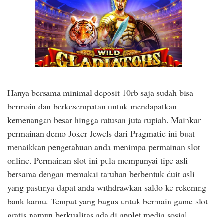
Hanya bersama minimal deposit 10rb saja sudah bisa
bermain dan berkesempatan untuk mendapatkan
kemenangan besar hingga ratusan juta rupiah. Mainkan
permainan demo Joker Jewels dari Pragmatic ini buat
menaikkan pengetahuan anda menimpa permainan slot
online. Permainan slot ini pula mempunyai tipe asli
bersama dengan memakai taruhan berbentuk duit asli
yang pastinya dapat anda withdrawkan saldo ke rekening
bank kamu. Tempat yang bagus untuk bermain game slot
gratis namun berkualitas ada di applet media sosial.