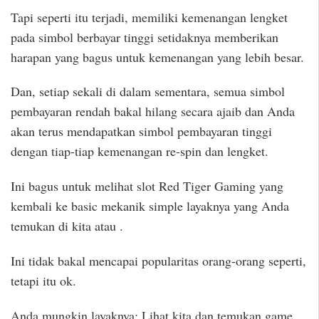
Tapi seperti itu terjadi, memiliki kemenangan lengket
pada simbol berbayar tinggi setidaknya memberikan
harapan yang bagus untuk kemenangan yang lebih besar.
Dan, setiap sekali di dalam sementara, semua simbol
pembayaran rendah bakal hilang secara ajaib dan Anda
akan terus mendapatkan simbol pembayaran tinggi
dengan tiap-tiap kemenangan re-spin dan lengket.
Ini bagus untuk melihat slot Red Tiger Gaming yang
kembali ke basic mekanik simple layaknya yang Anda
temukan di kita atau .
Ini tidak bakal mencapai popularitas orang-orang seperti,
tetapi itu ok.
Anda mungkin layaknya: Lihat kita dan temukan game