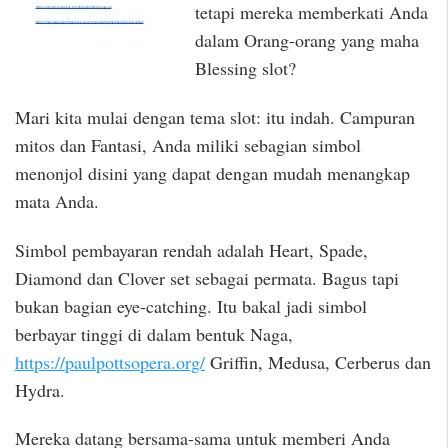
tetapi mereka memberkati Anda
dalam Orang-orang yang maha
Blessing slot?
Mari kita mulai dengan tema slot: itu indah. Campuran
mitos dan Fantasi, Anda miliki sebagian simbol
menonjol disini yang dapat dengan mudah menangkap
mata Anda.
Simbol pembayaran rendah adalah Heart, Spade,
Diamond dan Clover set sebagai permata. Bagus tapi
bukan bagian eye-catching. Itu bakal jadi simbol
berbayar tinggi di dalam bentuk Naga,
https://paulpottsopera.org/
Griffin, Medusa, Cerberus dan
Hydra.
Mereka datang bersama-sama untuk memberi Anda