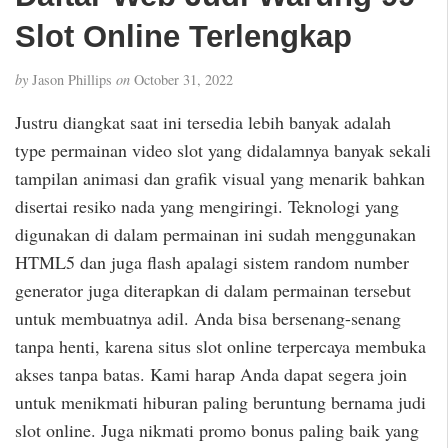
Slot Online Terlengkap
by
Jason Phillips
on
October 31, 2022
Justru diangkat saat ini tersedia lebih banyak adalah
type permainan video slot yang didalamnya banyak sekali
tampilan animasi dan grafik visual yang menarik bahkan
disertai resiko nada yang mengiringi. Teknologi yang
digunakan di dalam permainan ini sudah menggunakan
HTML5 dan juga flash apalagi sistem random number
generator juga diterapkan di dalam permainan tersebut
untuk membuatnya adil. Anda bisa bersenang-senang
tanpa henti, karena situs slot online terpercaya membuka
akses tanpa batas. Kami harap Anda dapat segera join
untuk menikmati hiburan paling beruntung bernama judi
slot online. Juga nikmati promo bonus paling baik yang