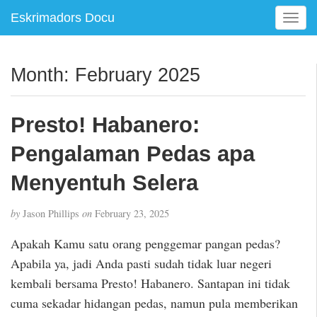
Eskrimadors Docu
T
o
g
g
Month:
February 2025
l
e
n
Presto! Habanero:
a
v
Pengalaman Pedas apa
i
g
Menyentuh Selera
a
t
by
Jason Phillips
on
February 23, 2025
i
o
Apakah Kamu satu orang penggemar pangan pedas?
n
Apabila ya, jadi Anda pasti sudah tidak luar negeri
kembali bersama Presto! Habanero. Santapan ini tidak
cuma sekadar hidangan pedas, namun pula memberikan