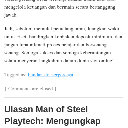
mengelola keuangan dan bermain secara bertanggung
jawab.
Jadi, sebelum memulai petualanganmu, luangkan waktu
untuk riset, bandingkan kebijakan deposit minimum, dan
jangan lupa nikmati proses belajar dan bersenang-
senang. Semoga sukses dan semoga keberuntungan
selalu menyertai langkahmu dalam dunia slot online!…
Tagged as:
bandar slot terpercaya
{
Comments are closed
}
Ulasan Man of Steel
Playtech: Mengungkap