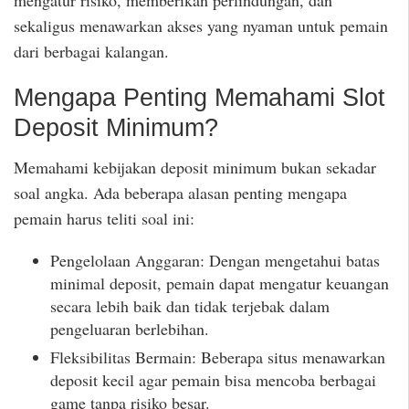
mengatur risiko, memberikan perlindungan, dan
sekaligus menawarkan akses yang nyaman untuk pemain
dari berbagai kalangan.
Mengapa Penting Memahami Slot
Deposit Minimum?
Memahami kebijakan deposit minimum bukan sekadar
soal angka. Ada beberapa alasan penting mengapa
pemain harus teliti soal ini:
Pengelolaan Anggaran: Dengan mengetahui batas
minimal deposit, pemain dapat mengatur keuangan
secara lebih baik dan tidak terjebak dalam
pengeluaran berlebihan.
Fleksibilitas Bermain: Beberapa situs menawarkan
deposit kecil agar pemain bisa mencoba berbagai
game tanpa risiko besar.