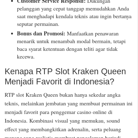
Customer Service Responsif:
Dukungan
pelanggan yang cepat tanggap memudahkan Anda
saat menghadapi kendala teknis atau ingin bertanya
seputar permainan.
Bonus dan Promosi:
Manfaatkan penawaran
menarik untuk menambah modal bermain, tetapi
baca syarat ketentuan dengan teliti agar tidak
kecewa.
Kenapa RTP Slot Kraken Queen
Menjadi Favorit di Indonesia?
RTP slot Kraken Queen bukan hanya sekedar angka
teknis, melainkan jembatan yang membuat permainan ini
menjadi favorit para penggemar casino online di
Indonesia. Kombinasi visual yang memukau, sound
effect yang membangkitkan adrenalin, serta peluang
menang yang realistis membuat pengalaman berjudi