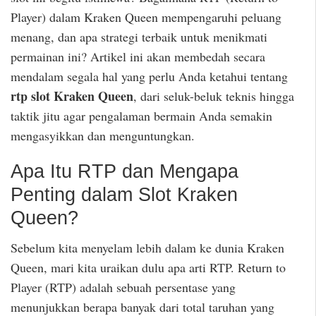
Player) dalam Kraken Queen mempengaruhi peluang
menang, dan apa strategi terbaik untuk menikmati
permainan ini? Artikel ini akan membedah secara
mendalam segala hal yang perlu Anda ketahui tentang
rtp slot Kraken Queen
, dari seluk-beluk teknis hingga
taktik jitu agar pengalaman bermain Anda semakin
mengasyikkan dan menguntungkan.
Apa Itu RTP dan Mengapa
Penting dalam Slot Kraken
Queen?
Sebelum kita menyelam lebih dalam ke dunia Kraken
Queen, mari kita uraikan dulu apa arti RTP. Return to
Player (RTP) adalah sebuah persentase yang
menunjukkan berapa banyak dari total taruhan yang