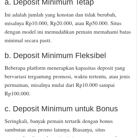
a. Deposit Minimum Tetap
Ini adalah jumlah yang konstan dan tidak berubah,
misalnya Rp10.000, Rp20.000, atau Rp50.000. Situs
dengan model ini memudahkan pemain memahami batas
minimal secara pasti.
b. Deposit Minimum Fleksibel
Beberapa platform menerapkan kapasitas deposit yang
bervariasi tergantung promosi, waktu tertentu, atau jenis
permainan, misalnya mulai dari Rp10.000 sampai
Rp100.000.
c. Deposit Minimum untuk Bonus
Seringkali, banyak pemain tertarik dengan bonus
sambutan atau promo lainnya. Biasanya, situs