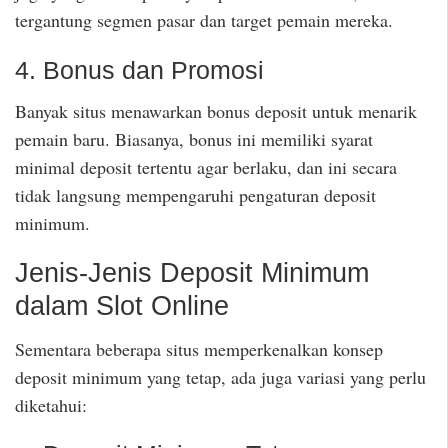
tergantung segmen pasar dan target pemain mereka.
4. Bonus dan Promosi
Banyak situs menawarkan bonus deposit untuk menarik
pemain baru. Biasanya, bonus ini memiliki syarat
minimal deposit tertentu agar berlaku, dan ini secara
tidak langsung mempengaruhi pengaturan deposit
minimum.
Jenis-Jenis Deposit Minimum
dalam Slot Online
Sementara beberapa situs memperkenalkan konsep
deposit minimum yang tetap, ada juga variasi yang perlu
diketahui: