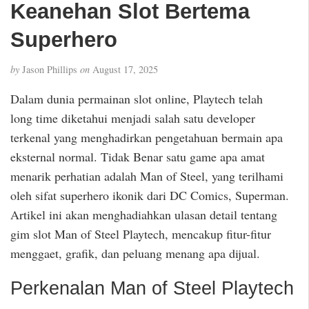
Keanehan Slot Bertema
Superhero
by
Jason Phillips
on
August 17, 2025
Dalam dunia permainan slot online, Playtech telah
long time diketahui menjadi salah satu developer
terkenal yang menghadirkan pengetahuan bermain apa
eksternal normal. Tidak Benar satu game apa amat
menarik perhatian adalah Man of Steel, yang terilhami
oleh sifat superhero ikonik dari DC Comics, Superman.
Artikel ini akan menghadiahkan ulasan detail tentang
gim slot Man of Steel Playtech, mencakup fitur-fitur
menggaet, grafik, dan peluang menang apa dijual.
Perkenalan Man of Steel Playtech