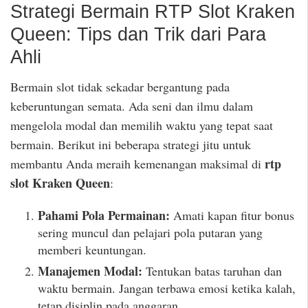
Strategi Bermain RTP Slot Kraken
Queen: Tips dan Trik dari Para
Ahli
Bermain slot tidak sekadar bergantung pada
keberuntungan semata. Ada seni dan ilmu dalam
mengelola modal dan memilih waktu yang tepat saat
bermain. Berikut ini beberapa strategi jitu untuk
rtp
membantu Anda meraih kemenangan maksimal di
slot Kraken Queen
:
Pahami Pola Permainan:
Amati kapan fitur bonus
sering muncul dan pelajari pola putaran yang
memberi keuntungan.
Manajemen Modal:
Tentukan batas taruhan dan
waktu bermain. Jangan terbawa emosi ketika kalah,
tetap disiplin pada anggaran.