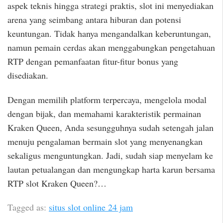
aspek teknis hingga strategi praktis, slot ini menyediakan
arena yang seimbang antara hiburan dan potensi
keuntungan. Tidak hanya mengandalkan keberuntungan,
namun pemain cerdas akan menggabungkan pengetahuan
RTP dengan pemanfaatan fitur-fitur bonus yang
disediakan.
Dengan memilih platform terpercaya, mengelola modal
dengan bijak, dan memahami karakteristik permainan
Kraken Queen, Anda sesungguhnya sudah setengah jalan
menuju pengalaman bermain slot yang menyenangkan
sekaligus menguntungkan. Jadi, sudah siap menyelam ke
lautan petualangan dan mengungkap harta karun bersama
RTP slot Kraken Queen?…
Tagged as:
situs slot online 24 jam