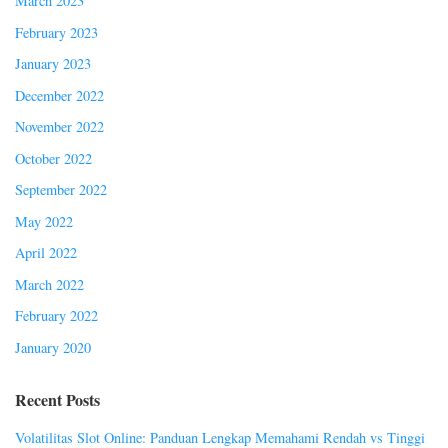
March 2023
February 2023
January 2023
December 2022
November 2022
October 2022
September 2022
May 2022
April 2022
March 2022
February 2022
January 2020
Recent Posts
Volatilitas Slot Online: Panduan Lengkap Memahami Rendah vs Tinggi