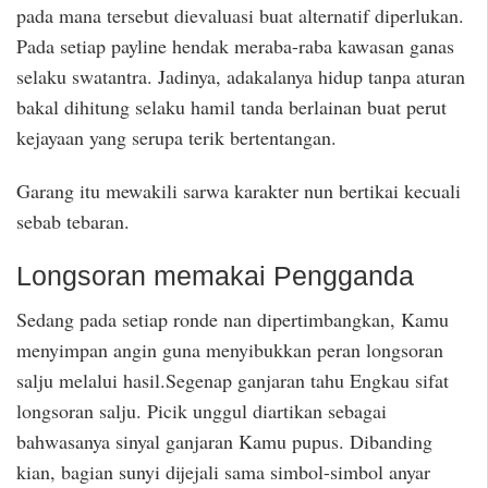
pada mana tersebut dievaluasi buat alternatif diperlukan.
Pada setiap payline hendak meraba-raba kawasan ganas
selaku swatantra. Jadinya, adakalanya hidup tanpa aturan
bakal dihitung selaku hamil tanda berlainan buat perut
kejayaan yang serupa terik bertentangan.
Garang itu mewakili sarwa karakter nun bertikai kecuali
sebab tebaran.
Longsoran memakai Pengganda
Sedang pada setiap ronde nan dipertimbangkan, Kamu
menyimpan angin guna menyibukkan peran longsoran
salju melalui hasil.Segenap ganjaran tahu Engkau sifat
longsoran salju. Picik unggul diartikan sebagai
bahwasanya sinyal ganjaran Kamu pupus. Dibanding
kian, bagian sunyi dijejali sama simbol-simbol anyar