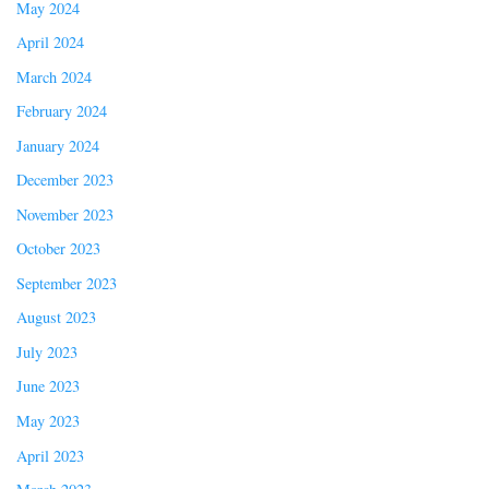
May 2024
April 2024
March 2024
February 2024
January 2024
December 2023
November 2023
October 2023
September 2023
August 2023
July 2023
June 2023
May 2023
April 2023