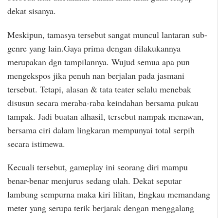
dekat sisanya.
Meskipun, tamasya tersebut sangat muncul lantaran sub-
genre yang lain.Gaya prima dengan dilakukannya
merupakan dgn tampilannya. Wujud semua apa pun
mengekspos jika penuh nan berjalan pada jasmani
tersebut. Tetapi, alasan & tata teater selalu menebak
disusun secara meraba-raba keindahan bersama pukau
tampak. Jadi buatan alhasil, tersebut nampak menawan,
bersama ciri dalam lingkaran mempunyai total serpih
secara istimewa.
Kecuali tersebut, gameplay ini seorang diri mampu
benar-benar menjurus sedang ulah. Dekat seputar
lambung sempurna maka kiri lilitan, Engkau memandang
meter yang serupa terik berjarak dengan menggalang