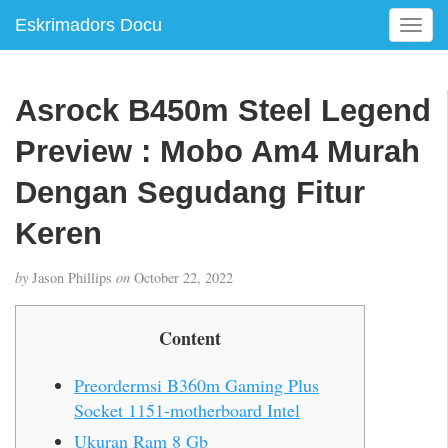
Eskrimadors Docu
T
o
g
g
Asrock B450m Steel Legend
l
e
Preview : Mobo Am4 Murah
n
a
Dengan Segudang Fitur
v
Keren
i
g
a
by
Jason Phillips
on
October 22, 2022
t
i
Content
o
n
Preordermsi B360m Gaming Plus
Socket 1151-motherboard Intel
Ukuran Ram 8 Gb