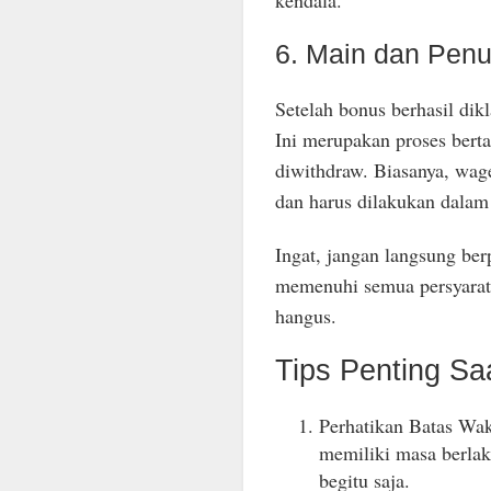
6. Main dan Penu
Setelah bonus berhasil dik
Ini merupakan proses berta
diwithdraw. Biasanya, wag
dan harus dilakukan dalam 
Ingat, jangan langsung ber
memenuhi semua persyarata
hangus.
Tips Penting Sa
Perhatikan Batas Wak
memiliki masa berlak
begitu saja.