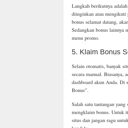
Langkah berikutnya adalah
diinginkan atau mengikuti 
bonus selamat datang, akan
Sedangkan bonus lainnya m
menu promo.
5. Klaim Bonus 
Selain otomatis, banyak 
secara manual. Biasanya, 
dashboard akun Anda. Di s
Bonus”.
Salah satu tantangan yang s
mengklaim bonus. Untuk it
situs dan jangan ragu unt
kendala.