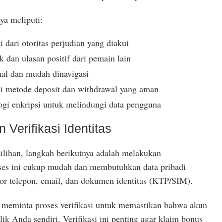
aya meliputi:
i dari otoritas perjudian yang diakui
k dan ulasan positif dari pemain lain
nal dan mudah dinavigasi
i metode deposit dan withdrawal yang aman
gi enkripsi untuk melindungi data pengguna
 Verifikasi Identitas
ilihan, langkah berikutnya adalah melakukan
oses ini cukup mudah dan membutuhkan data pribadi
or telepon, email, dan dokumen identitas (KTP/SIM).
an meminta proses verifikasi untuk memastikan bahwa akun
ik Anda sendiri. Verifikasi ini penting agar klaim bonus