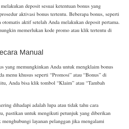
 melakukan deposit sesuai ketentuan bonus yang
prosedur aktivasi bonus tertentu. Beberapa bonus, seperti
 otomatis aktif setelah Anda melakukan deposit pertama.
ungkin memerlukan kode promo atau klik tertentu di
Secara Manual
situs yang memungkinkan Anda untuk mengklaim bonus
ada menu khusus seperti “Promosi” atau “Bonus” di
itu, Anda bisa klik tombol “Klaim” atau “Tambah
ering dihadapi adalah lupa atau tidak tahu cara
u, pastikan untuk mengikuti petunjuk yang diberikan
uk menghubungi layanan pelanggan jika mengalami