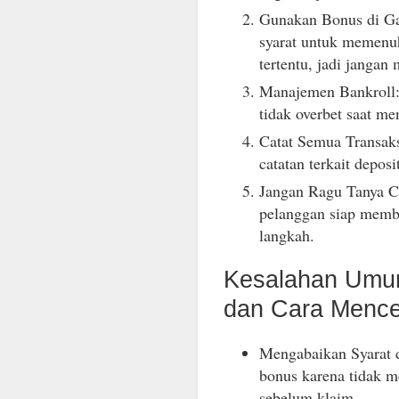
Gunakan Bonus di G
syarat untuk memenuh
tertentu, jadi jangan
Manajemen Bankroll: 
tidak overbet saat m
Catat Semua Transak
catatan terkait depos
Jangan Ragu Tanya Cu
pelanggan siap memba
langkah.
Kesalahan Umum
dan Cara Menc
Mengabaikan Syarat 
bonus karena tidak m
sebelum klaim.