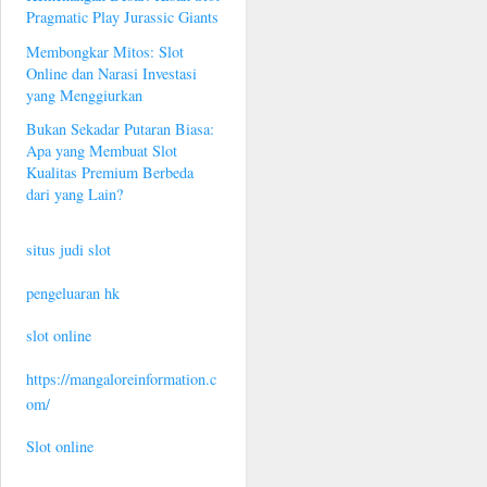
Pragmatic Play Jurassic Giants
Membongkar Mitos: Slot
Online dan Narasi Investasi
yang Menggiurkan
Bukan Sekadar Putaran Biasa:
Apa yang Membuat Slot
Kualitas Premium Berbeda
dari yang Lain?
situs judi slot
pengeluaran hk
slot online
https://mangaloreinformation.c
om/
Slot online