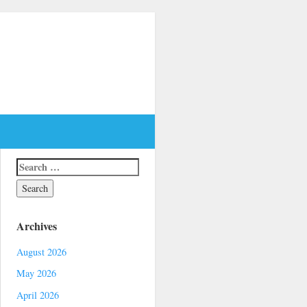
Archives
August 2026
May 2026
April 2026