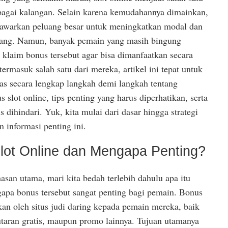
rbagai kalangan. Selain karena kemudahannya dimainkan,
nawarkan peluang besar untuk meningkatkan modal dan
ang. Namun, banyak pemain yang masih bingung
klaim bonus tersebut agar bisa dimanfaatkan secara
ermasuk salah satu dari mereka, artikel ini tepat untuk
 secara lengkap langkah demi langkah tentang
slot online, tips penting yang harus diperhatikan, serta
dihindari. Yuk, kita mulai dari dasar hingga strategi
n informasi penting ini.
lot Online dan Mengapa Penting?
an utama, mari kita bedah terlebih dahulu apa itu
gapa bonus tersebut sangat penting bagi pemain. Bonus
ikan oleh situs judi daring kepada pemain mereka, baik
utaran gratis, maupun promo lainnya. Tujuan utamanya