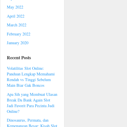
May 2022
April 2022
March 2022
February 2022
January 2020
Recent Posts
Volatilitas Slot Online:
Panduan Lengkap Memahami
Rendah vs Tinggi Sebelum
Main Biar Gak Boncos
Apa Sih yang Membuat Ulasan
Break Da Bank Again Slot
Jadi Favorit Para Pecinta Judi
Online?
Dinosaurus, Permata, dan
Kemenangan Besar: Kisah Slot