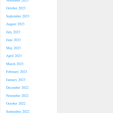
November 2023
October 2023
September 2023
August 2023
July 2023
June 2023
May 2023
April 2023
March 2023
February 2023
January 2023
December 2022
November 2022
October 2022
September 2022