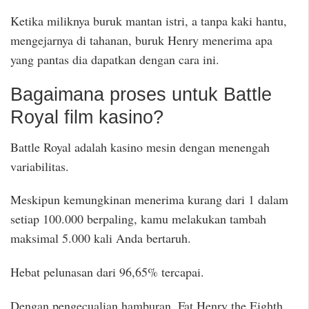
Ketika miliknya buruk mantan istri, a tanpa kaki hantu,
mengejarnya di tahanan, buruk Henry menerima apa
yang pantas dia dapatkan dengan cara ini.
Bagaimana proses untuk Battle
Royal film kasino?
Battle Royal adalah kasino mesin dengan menengah
variabilitas.
Meskipun kemungkinan menerima kurang dari 1 dalam
setiap 100.000 berpaling, kamu melakukan tambah
maksimal 5.000 kali Anda bertaruh.
Hebat pelunasan dari 96,65% tercapai.
Dengan pengecualian hamburan, Fat Henry the Eighth