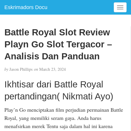
Eskrimadors Docu
T
o
g
g
Battle Royal Slot Review
l
e
Playn Go Slot Tergacor –
n
a
Analisis Dan Panduan
v
i
by
Jason Phillips
on
March 23, 2024
g
a
Ikhtisar dari Battle Royal
t
i
pertandingan( Nikmati Ayo)
o
n
Play’n Go menciptakan film perjudian permainan Battle
Royal, yang memiliki seram gaya. Anda harus
menafsirkan merek Tentu saja dalam hal ini karena