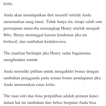
kritis.
Anda akan mendapatkan duit insentif setelah Anda
menemukan uang tunai. Tidak hanya itu, tetapi salah satu
perempuan mencoba menangkap Henry setelah menjadi
Iblis. Henry meninggal karena ketakutan jika itu
berhasil, dan tambahan kedaluwarsa.
The manfaat berlanjut jika Henry sadar bagaimana
menghindari sentuh.
Anda memiliki pilihan untuk mengakhiri bonus dengan
tambahan pengganda pada semua bonus pendapatan jika
Anda menemukan emas kritis.
The tuan istri dan lima penyaliban adalah pemain kunci
dalam hal ini tambahan dari bebas berputar.Anda bisa