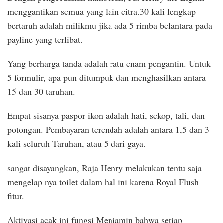
menggantikan semua yang lain citra.30 kali lengkap
bertaruh adalah milikmu jika ada 5 rimba belantara pada
payline yang terlibat.
Yang berharga tanda adalah ratu enam pengantin. Untuk
5 formulir, apa pun ditumpuk dan menghasilkan antara
15 dan 30 taruhan.
Empat sisanya paspor ikon adalah hati, sekop, tali, dan
potongan. Pembayaran terendah adalah antara 1,5 dan 3
kali seluruh Taruhan, atau 5 dari gaya.
sangat disayangkan, Raja Henry melakukan tentu saja
mengelap nya toilet dalam hal ini karena Royal Flush
fitur.
Aktivasi acak ini fungsi Menjamin bahwa setiap