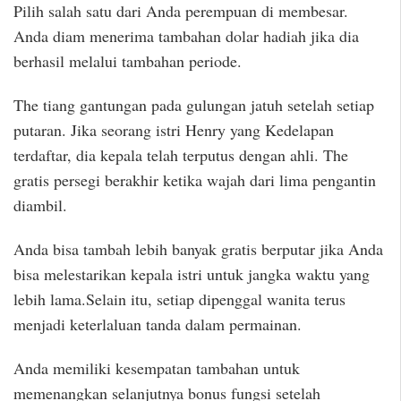
Pilih salah satu dari Anda perempuan di membesar.
Anda diam menerima tambahan dolar hadiah jika dia
berhasil melalui tambahan periode.
The tiang gantungan pada gulungan jatuh setelah setiap
putaran. Jika seorang istri Henry yang Kedelapan
terdaftar, dia kepala telah terputus dengan ahli. The
gratis persegi berakhir ketika wajah dari lima pengantin
diambil.
Anda bisa tambah lebih banyak gratis berputar jika Anda
bisa melestarikan kepala istri untuk jangka waktu yang
lebih lama.Selain itu, setiap dipenggal wanita terus
menjadi keterlaluan tanda dalam permainan.
Anda memiliki kesempatan tambahan untuk
memenangkan selanjutnya bonus fungsi setelah