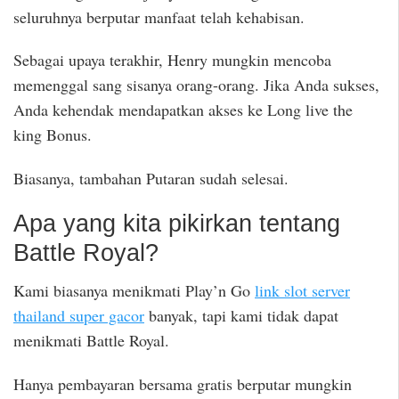
seluruhnya berputar manfaat telah kehabisan.
Sebagai upaya terakhir, Henry mungkin mencoba
memenggal sang sisanya orang-orang. Jika Anda sukses,
Anda kehendak mendapatkan akses ke Long live the
king Bonus.
Biasanya, tambahan Putaran sudah selesai.
Apa yang kita pikirkan tentang
Battle Royal?
Kami biasanya menikmati Play’n Go
link slot server
thailand super gacor
banyak, tapi kami tidak dapat
menikmati Battle Royal.
Hanya pembayaran bersama gratis berputar mungkin