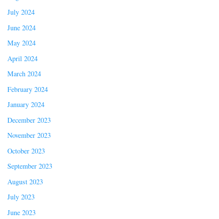
July 2024
June 2024
May 2024
April 2024
March 2024
February 2024
January 2024
December 2023
November 2023
October 2023
September 2023
August 2023
July 2023
June 2023