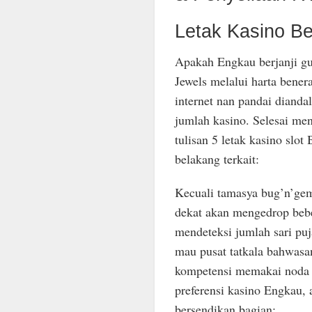
Letak Kasino Be
Apakah Engkau berjanji gu
Jewels melalui harta bener
internet nan pandai dianda
jumlah kasino. Selesai men
tulisan 5 letak kasino slot
belakang terkait:
Kecuali tamasya bug’n’gem
dekat akan mengedrop bebe
mendeteksi jumlah sari puj
mau pusat tatkala bahwasan
kompetensi memakai noda n
preferensi kasino Engkau, 
bersendikan bagian: