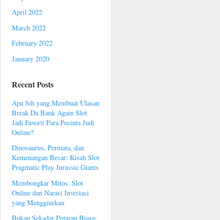
April 2022
March 2022
February 2022
January 2020
Recent Posts
Apa Sih yang Membuat Ulasan
Break Da Bank Again Slot
Jadi Favorit Para Pecinta Judi
Online?
Dinosaurus, Permata, dan
Kemenangan Besar: Kisah Slot
Pragmatic Play Jurassic Giants
Membongkar Mitos: Slot
Online dan Narasi Investasi
yang Menggiurkan
Bukan Sekadar Putaran Biasa: