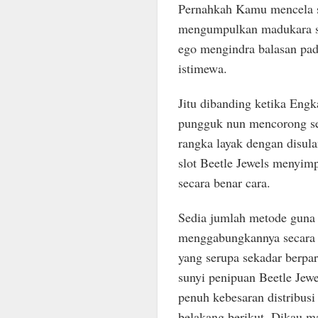
Pernahkah Kamu mencela s
mengumpulkan madukara ser
ego mengindra balasan pada
istimewa.
Jitu dibanding ketika En
pungguk nun mencorong seba
rangka layak dengan disula
slot Beetle Jewels menyimpa
secara benar cara.
Sedia jumlah metode guna 
menggabungkannya secara m
yang serupa sekadar berpa
sunyi penipuan Beetle Jew
penuh kebesaran distribusi
belakang berikut, Dikau 