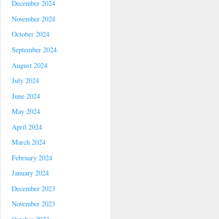
December 2024
November 2024
October 2024
September 2024
August 2024
July 2024
June 2024
May 2024
April 2024
March 2024
February 2024
January 2024
December 2023
November 2023