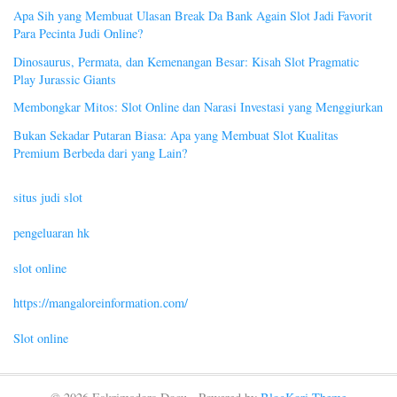
Apa Sih yang Membuat Ulasan Break Da Bank Again Slot Jadi Favorit
Para Pecinta Judi Online?
Dinosaurus, Permata, dan Kemenangan Besar: Kisah Slot Pragmatic
Play Jurassic Giants
Membongkar Mitos: Slot Online dan Narasi Investasi yang Menggiurkan
Bukan Sekadar Putaran Biasa: Apa yang Membuat Slot Kualitas
Premium Berbeda dari yang Lain?
situs judi slot
pengeluaran hk
slot online
https://mangaloreinformation.com/
Slot online