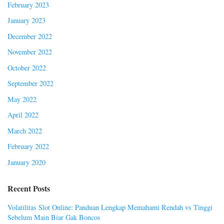
February 2023
January 2023
December 2022
November 2022
October 2022
September 2022
May 2022
April 2022
March 2022
February 2022
January 2020
Recent Posts
Volatilitas Slot Online: Panduan Lengkap Memahami Rendah vs Tinggi
Sebelum Main Biar Gak Boncos