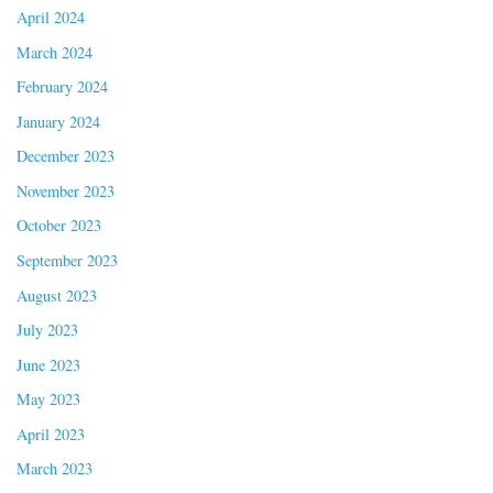
April 2024
March 2024
February 2024
January 2024
December 2023
November 2023
October 2023
September 2023
August 2023
July 2023
June 2023
May 2023
April 2023
March 2023