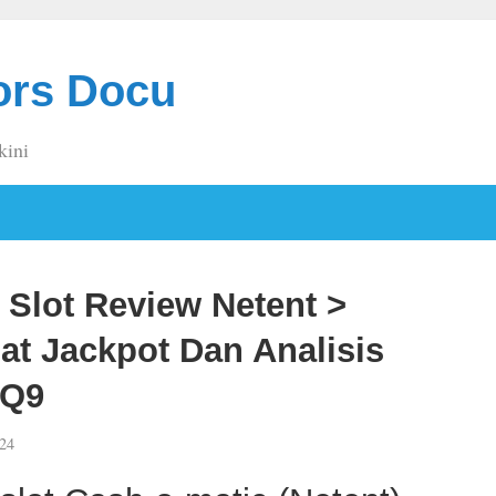
ors Docu
kini
 Slot Review Netent >
t Jackpot Dan Analisis
CQ9
024