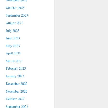
November 2023
October 2023
September 2023
August 2023
July 2023
June 2023
May 2023
April 2023
March 2023
February 2023
January 2023
December 2022
November 2022
October 2022
September 2022