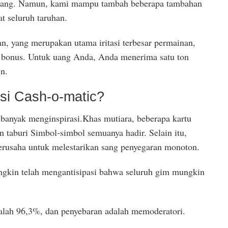
 uang. Namun, kami mampu tambah beberapa tambahan
at seluruh taruhan.
n, yang merupakan utama iritasi terbesar permainan,
 bonus. Untuk uang Anda, Anda menerima satu ton
n.
si Cash-o-matic?
 banyak menginspirasi.Khas mutiara, beberapa kartu
 taburi Simbol-simbol semuanya hadir. Selain itu,
rusaha untuk melestarikan sang penyegaran monoton.
kin telah mengantisipasi bahwa seluruh gim mungkin
dalah 96,3%, dan penyebaran adalah memoderatori.