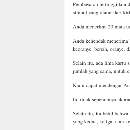
Pembayaran tertinggiikon 
simbol yang diatur dari ki
Anda menerima 20 mata ua
Anda kehendak menerima 7 
keoranye, bersih, oranye, 
Selain itu, ada lima kartu
jumlah yang sama, untuk e
Kami dapat mendengar Anda
Itu tidak sepenuhnya akurat
Selain itu, itu betul bahw
yang kedua, ketiga, atau ke