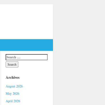
Archives
August 2026
May 2026
April 2026