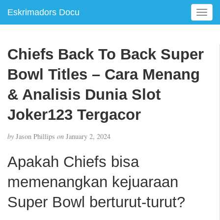
Eskrimadors Docu
T
o
g
g
Chiefs Back To Back Super
l
e
Bowl Titles – Cara Menang
n
a
& Analisis Dunia Slot
v
Joker123 Tergacor
i
g
a
by
Jason Phillips
on
January 2, 2024
t
i
Apakah Chiefs bisa
o
n
memenangkan kejuaraan
Super Bowl berturut-turut?