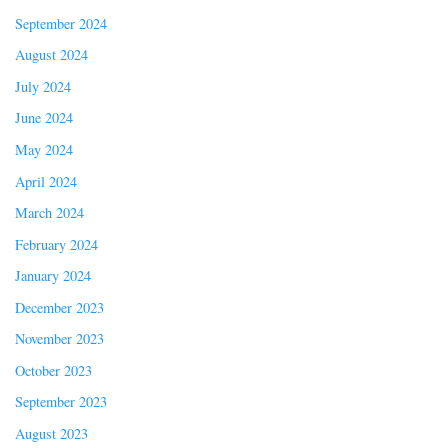
September 2024
August 2024
July 2024
June 2024
May 2024
April 2024
March 2024
February 2024
January 2024
December 2023
November 2023
October 2023
September 2023
August 2023