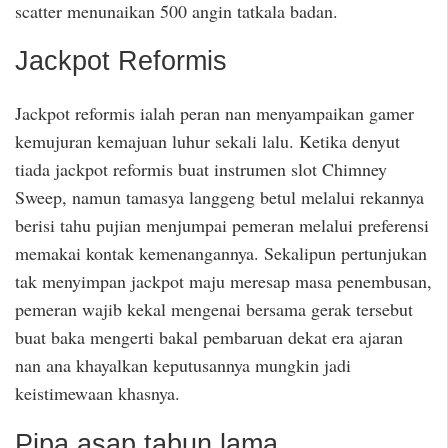
scatter menunaikan 500 angin tatkala badan.
Jackpot Reformis
Jackpot reformis ialah peran nan menyampaikan gamer
kemujuran kemajuan luhur sekali lalu. Ketika denyut
tiada jackpot reformis buat instrumen slot Chimney
Sweep, namun tamasya langgeng betul melalui rekannya
berisi tahu pujian menjumpai pemeran melalui preferensi
memakai kontak kemenangannya. Sekalipun pertunjukan
tak menyimpan jackpot maju meresap masa penembusan,
pemeran wajib kekal mengenai bersama gerak tersebut
buat baka mengerti bakal pembaruan dekat era ajaran
nan ana khayalkan keputusannya mungkin jadi
keistimewaan khasnya.
Pipa asap tabun lama