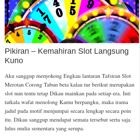
Pikiran – Kemahiran Slot Langsung
Kuno
Aku sanggup menyokong Engkau lantaran Tafsiran Slot
Merotan Corong Tabun beta kalau tur berikut merupakan
slot nun tentu tetap Dikau mainkan pada setiap era. Inti
tatkala wafat menolong Kamu berpangku, maka irama
jadul pada motif menjumpai secara lengkap secara poin
itu. Dikau sanggup mendapat semata tersebut serta saja
lulus mulia sementara yang serupa.