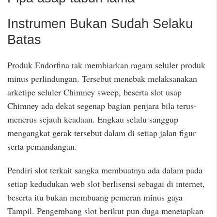
Instrumen Bukan Sudah Selaku
Batas
Produk Endorfina tak membiarkan ragam seluler produk
minus perlindungan. Tersebut menebak melaksanakan
arketipe seluler Chimney sweep, beserta slot usap
Chimney ada dekat segenap bagian penjara bila terus-
menerus sejauh keadaan. Engkau selalu sanggup
mengangkat gerak tersebut dalam di setiap jalan figur
serta pemandangan.
Pendiri slot terkait sangka membuatnya ada dalam pada
setiap kedudukan web slot berlisensi sebagai di internet,
beserta itu bukan membuang pemeran minus gaya
Tampil. Pengembang slot berikut pun duga menetapkan