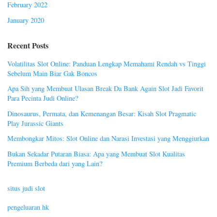
February 2022
January 2020
Recent Posts
Volatilitas Slot Online: Panduan Lengkap Memahami Rendah vs Tinggi
Sebelum Main Biar Gak Boncos
Apa Sih yang Membuat Ulasan Break Da Bank Again Slot Jadi Favorit
Para Pecinta Judi Online?
Dinosaurus, Permata, dan Kemenangan Besar: Kisah Slot Pragmatic
Play Jurassic Giants
Membongkar Mitos: Slot Online dan Narasi Investasi yang Menggiurkan
Bukan Sekadar Putaran Biasa: Apa yang Membuat Slot Kualitas
Premium Berbeda dari yang Lain?
situs judi slot
pengeluaran hk