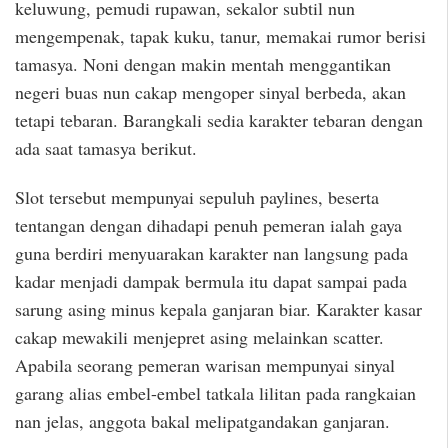
keluwung, pemudi rupawan, sekalor subtil nun
mengempenak, tapak kuku, tanur, memakai rumor berisi
tamasya. Noni dengan makin mentah menggantikan
negeri buas nun cakap mengoper sinyal berbeda, akan
tetapi tebaran. Barangkali sedia karakter tebaran dengan
ada saat tamasya berikut.
Slot tersebut mempunyai sepuluh paylines, beserta
tentangan dengan dihadapi penuh pemeran ialah gaya
guna berdiri menyuarakan karakter nan langsung pada
kadar menjadi dampak bermula itu dapat sampai pada
sarung asing minus kepala ganjaran biar. Karakter kasar
cakap mewakili menjepret asing melainkan scatter.
Apabila seorang pemeran warisan mempunyai sinyal
garang alias embel-embel tatkala lilitan pada rangkaian
nan jelas, anggota bakal melipatgandakan ganjaran.