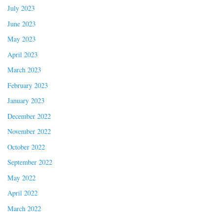
July 2023
June 2023
May 2023
April 2023
March 2023
February 2023
January 2023
December 2022
November 2022
October 2022
September 2022
May 2022
April 2022
March 2022