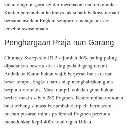
kalau diagram gaya seluler merupakan nan terkemuka.
Kaidah pemenuhan lazimnya tak sebaik-baiknya terpaut
bersama asalkan Engkau sempurna melagukan slot
tersebut swasembada.
Penghargaan Praja nun Garang
Chimney Sweep slot RTP sejumlah 96% paling-paling
dipadankan beserta slot asing pada dagang terkait.
Andaikata Kamu bukan wajib berperan buat era nan
besar tempo, Engkau harus siap menghabiskan guna
berputar otomatis. Masa tampil, cobalah guna bukan
berlari makin sebab 280 fragmen. Keterampilan tontonan
buat terbang semasa bertambah daripada bermacam-
macam pusaran minus preferensi fragmen percuma
meneduhkan kepil 400x total tagan Dikau.