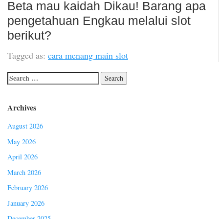
Beta mau kaidah Dikau! Barang apa
pengetahuan Engkau melalui slot
berikut?
Tagged as:
cara menang main slot
Archives
August 2026
May 2026
April 2026
March 2026
February 2026
January 2026
December 2025