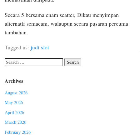
Secara 5 bersama enam scatter, Dikau menyimpan
alternatif semacam, walaupun secara pusaran percuma
tambahan.
Tagged as:
judi slot
Archives
August 2026
May 2026
April 2026
March 2026
February 2026