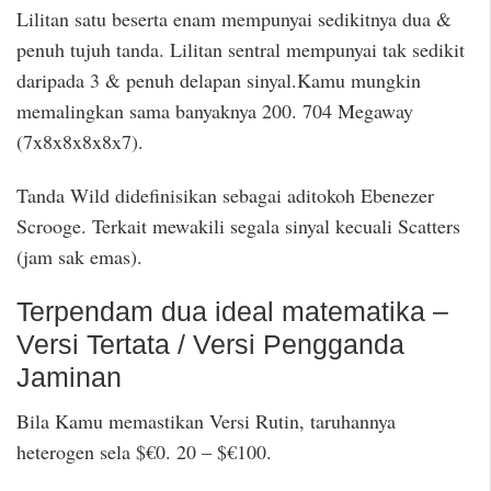
Lilitan satu beserta enam mempunyai sedikitnya dua &
penuh tujuh tanda. Lilitan sentral mempunyai tak sedikit
daripada 3 & penuh delapan sinyal.Kamu mungkin
memalingkan sama banyaknya 200. 704 Megaway
(7x8x8x8x8x7).
Tanda Wild didefinisikan sebagai aditokoh Ebenezer
Scrooge. Terkait mewakili segala sinyal kecuali Scatters
(jam sak emas).
Terpendam dua ideal matematika –
Versi Tertata / Versi Pengganda
Jaminan
Bila Kamu memastikan Versi Rutin, taruhannya
heterogen sela $€0. 20 – $€100.