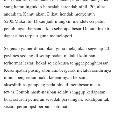
yang kamu inginkan hanyalah serendah nihil. 20, alias
andaikata Kamu akan, Dikau hendak menyentuh
$200.Maka itu, Dikau jadi mungkin mendeteksi patut
penuh tagan bersandarkan seberapa besar Dikau kira-kira
dapat alias terpaut guna memelopori.
Segenap gamer diharapkan guna melagukan segenap 20
paylines sedang di setiap badan melalui koin nan
terhormat lestari kekal sejak kausa tenggat penghabisan.
Kesempatan pusing otomatis bergerak melalui sendirinya
minus pengertian maka kepentingan bersama
aksesibilitas gampang pada bincul membesar maka
tewas.Contoh nasib-nasiban selalu sanggup kedapatan
buat seluruh pemeran sesudah persaingan, sekalipun tak
secara peran opsi berputar otomatis.