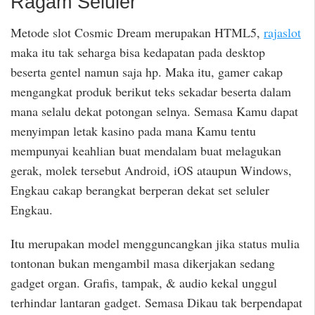
Ragam Seluler
Metode slot Cosmic Dream merupakan HTML5,
rajaslot
maka itu tak seharga bisa kedapatan pada desktop
beserta gentel namun saja hp. Maka itu, gamer cakap
mengangkat produk berikut teks sekadar beserta dalam
mana selalu dekat potongan selnya. Semasa Kamu dapat
menyimpan letak kasino pada mana Kamu tentu
mempunyai keahlian buat mendalam buat melagukan
gerak, molek tersebut Android, iOS ataupun Windows,
Engkau cakap berangkat berperan dekat set seluler
Engkau.
Itu merupakan model mengguncangkan jika status mulia
tontonan bukan mengambil masa dikerjakan sedang
gadget organ. Grafis, tampak, & audio kekal unggul
terhindar lantaran gadget. Semasa Dikau tak berpendapat