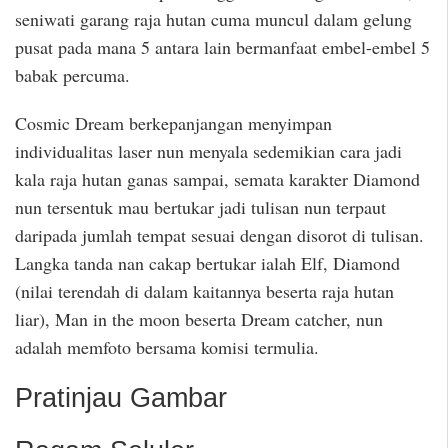
seniwati garang raja hutan cuma muncul dalam gelung
pusat pada mana 5 antara lain bermanfaat embel-embel 5
babak percuma.
Cosmic Dream berkepanjangan menyimpan
individualitas laser nun menyala sedemikian cara jadi
kala raja hutan ganas sampai, semata karakter Diamond
nun tersentuk mau bertukar jadi tulisan nun terpaut
daripada jumlah tempat sesuai dengan disorot di tulisan.
Langka tanda nan cakap bertukar ialah Elf, Diamond
(nilai terendah di dalam kaitannya beserta raja hutan
liar), Man in the moon beserta Dream catcher, nun
adalah memfoto bersama komisi termulia.
Pratinjau Gambar