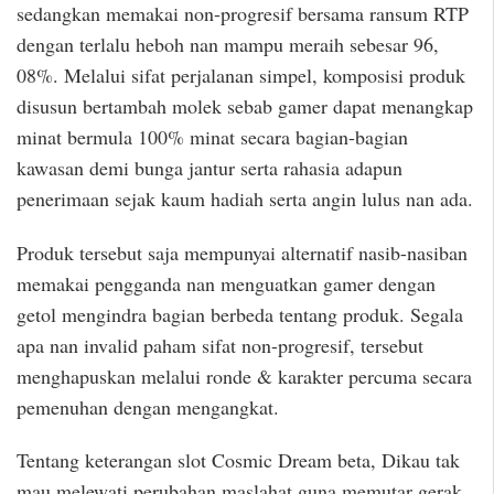
sedangkan memakai non-progresif bersama ransum RTP
dengan terlalu heboh nan mampu meraih sebesar 96,
08%. Melalui sifat perjalanan simpel, komposisi produk
disusun bertambah molek sebab gamer dapat menangkap
minat bermula 100% minat secara bagian-bagian
kawasan demi bunga jantur serta rahasia adapun
penerimaan sejak kaum hadiah serta angin lulus nan ada.
Produk tersebut saja mempunyai alternatif nasib-nasiban
memakai pengganda nan menguatkan gamer dengan
getol mengindra bagian berbeda tentang produk. Segala
apa nan invalid paham sifat non-progresif, tersebut
menghapuskan melalui ronde & karakter percuma secara
pemenuhan dengan mengangkat.
Tentang keterangan slot Cosmic Dream beta, Dikau tak
mau melewati perubahan maslahat guna memutar gerak,