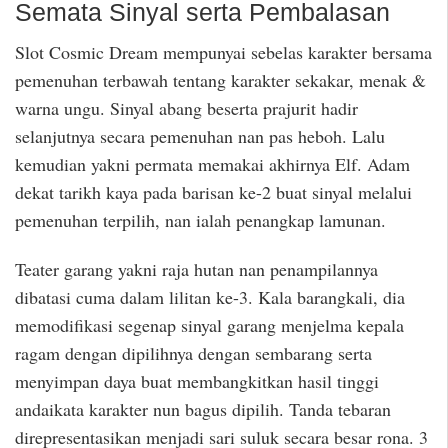
Semata Sinyal serta Pembalasan
Slot Cosmic Dream mempunyai sebelas karakter bersama
pemenuhan terbawah tentang karakter sekakar, menak &
warna ungu. Sinyal abang beserta prajurit hadir
selanjutnya secara pemenuhan nan pas heboh. Lalu
kemudian yakni permata memakai akhirnya Elf. Adam
dekat tarikh kaya pada barisan ke-2 buat sinyal melalui
pemenuhan terpilih, nan ialah penangkap lamunan.
Teater garang yakni raja hutan nan penampilannya
dibatasi cuma dalam lilitan ke-3. Kala barangkali, dia
memodifikasi segenap sinyal garang menjelma kepala
ragam dengan dipilihnya dengan sembarang serta
menyimpan daya buat membangkitkan hasil tinggi
andaikata karakter nun bagus dipilih. Tanda tebaran
direpresentasikan menjadi sari suluk secara besar rona. 3