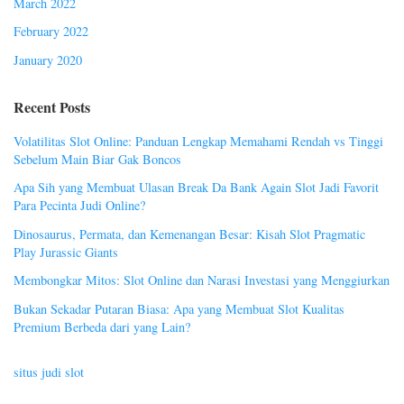
March 2022
February 2022
January 2020
Recent Posts
Volatilitas Slot Online: Panduan Lengkap Memahami Rendah vs Tinggi
Sebelum Main Biar Gak Boncos
Apa Sih yang Membuat Ulasan Break Da Bank Again Slot Jadi Favorit
Para Pecinta Judi Online?
Dinosaurus, Permata, dan Kemenangan Besar: Kisah Slot Pragmatic
Play Jurassic Giants
Membongkar Mitos: Slot Online dan Narasi Investasi yang Menggiurkan
Bukan Sekadar Putaran Biasa: Apa yang Membuat Slot Kualitas
Premium Berbeda dari yang Lain?
situs judi slot