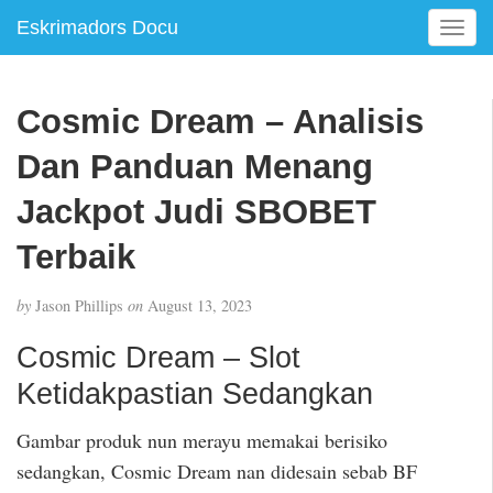
Eskrimadors Docu
T
o
g
g
Cosmic Dream – Analisis
l
e
Dan Panduan Menang
n
a
Jackpot Judi SBOBET
v
Terbaik
i
g
a
by
Jason Phillips
on
August 13, 2023
t
i
Cosmic Dream – Slot
o
Ketidakpastian Sedangkan
n
Gambar produk nun merayu memakai berisiko
sedangkan, Cosmic Dream nan didesain sebab BF