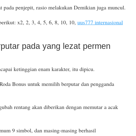
at pada penjepit, rasio melakukan Demikian juga muncul.
erikut: x2, 2, 3, 4, 5, 6, 8, 10, 10,
uus777 internasional
putar pada yang lezat permen
capai ketinggian enam karakter, itu dipicu.
 Roda Bonus untuk memilih berputar dan pengganda
engubah rentang akan diberikan dengan memutar a acak
imum 9 simbol, dan masing-masing berhasil