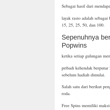
Sebagai hasil dari mendap
layak rasio adalah sebagai b
15, 25, 25, 50, dan 100.
Sepenuhnya ber
Popwins
ketika setiap gulungan men
pribadi kehendak berputar
sebelum hadiah dimulai.
Salah satu dari berikut p
roda.
Free Spins memiliki maks