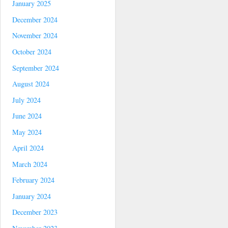
January 2025
December 2024
November 2024
October 2024
September 2024
August 2024
July 2024
June 2024
May 2024
April 2024
March 2024
February 2024
January 2024
December 2023