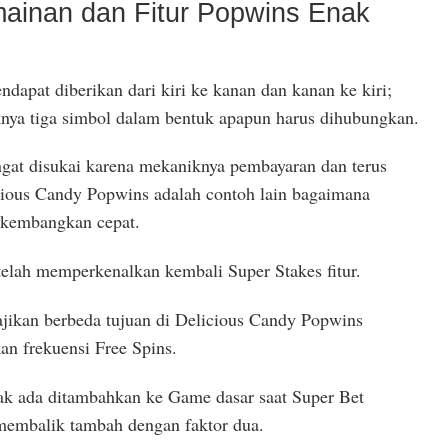
ainan dan Fitur Popwins Enak
ndapat diberikan dari kiri ke kanan dan kanan ke kiri;
nya tiga simbol dalam bentuk apapun harus dihubungkan.
gat disukai karena mekaniknya pembayaran dan terus
ious Candy Popwins adalah contoh lain bagaimana
ikembangkan cepat.
elah memperkenalkan kembali Super Stakes fitur.
ajikan berbeda tujuan di Delicious Candy Popwins
an frekuensi Free Spins.
k ada ditambahkan ke Game dasar saat Super Bet
membalik tambah dengan faktor dua.