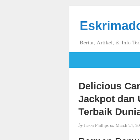
Eskrimad
Berita, Artikel, & Info Ter
Delicious Ca
Jackpot dan 
Terbaik Duni
by
Jason Phillips
on
March 24, 20