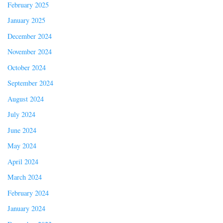
February 2025
January 2025
December 2024
November 2024
October 2024
September 2024
August 2024
July 2024
June 2024
May 2024
April 2024
March 2024
February 2024
January 2024