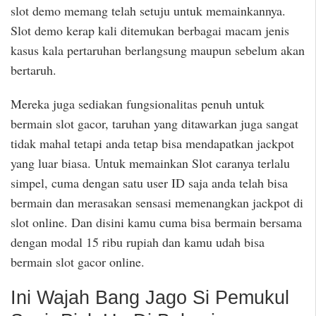
slot demo memang telah setuju untuk memainkannya.
Slot demo kerap kali ditemukan berbagai macam jenis
kasus kala pertaruhan berlangsung maupun sebelum akan
bertaruh.
Mereka juga sediakan fungsionalitas penuh untuk
bermain slot gacor, taruhan yang ditawarkan juga sangat
tidak mahal tetapi anda tetap bisa mendapatkan jackpot
yang luar biasa. Untuk memainkan Slot caranya terlalu
simpel, cuma dengan satu user ID saja anda telah bisa
bermain dan merasakan sensasi memenangkan jackpot di
slot online. Dan disini kamu cuma bisa bermain bersama
dengan modal 15 ribu rupiah dan kamu udah bisa
bermain slot gacor online.
Ini Wajah Bang Jago Si Pemukul