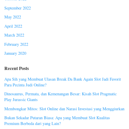
September 2022
May 2022
April 2022
March 2022
February 2022
January 2020
Recent Posts
Apa Sih yang Membuat Ulasan Break Da Bank Again Slot Jadi Favorit
Para Pecinta Judi Online?
Dinosaurus, Permata, dan Kemenangan Besar: Kisah Slot Pragmatic
Play Jurassic Giants
Membongkar Mitos: Slot Online dan Narasi Investasi yang Menggiurkan
Bukan Sekadar Putaran Biasa: Apa yang Membuat Slot Kualitas
Premium Berbeda dari yang Lain?