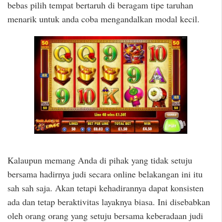
bebas pilih tempat bertaruh di beragam tipe taruhan
menarik untuk anda coba mengandalkan modal kecil.
Kalaupun memang Anda di pihak yang tidak setuju
bersama hadirnya judi secara online belakangan ini itu
sah sah saja. Akan tetapi kehadirannya dapat konsisten
ada dan tetap beraktivitas layaknya biasa. Ini disebabkan
oleh orang orang yang setuju bersama keberadaan judi