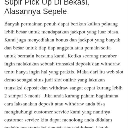
Supir Pick Up Di Bekasi,
Alasannya Sepele
Banyak permainan penuh dapat berikan kalian peluang
lebih besar untuk mendapatkan jackpot yang luar biasa.
Kami juga menyediakan bonus dan jackpot yang banyak
dan besar untuk tiap tiap anggota atau pemain setia
untuk bermain bersama kami. Ketika seorang member
ingin melakukan sebuah transaksi deposit dan withdraw
tentu hanya ingin hal yang praktis. Maka dari itu web slot
demo sebagai situs judi slot online yang lakukan
transaksi deposit dan withdraw sangat cepat kurang lebih
2 sampai 3 menit . Jika anda kurang paham bagaimana
cara laksanakan deposit atau withdraw anda bisa
menghubungi customer service kami yang nantinya
customer service kita dapat menolong anda didalam
melakukan transaksi deposit atau withdraw. Untuk