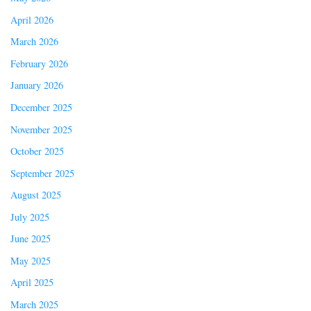
April 2026
March 2026
February 2026
January 2026
December 2025
November 2025
October 2025
September 2025
August 2025
July 2025
June 2025
May 2025
April 2025
March 2025