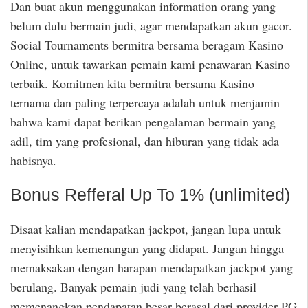
Dan buat akun menggunakan information orang yang
belum dulu bermain judi, agar mendapatkan akun gacor.
Social Tournaments bermitra bersama beragam Kasino
Online, untuk tawarkan pemain kami penawaran Kasino
terbaik. Komitmen kita bermitra bersama Kasino
ternama dan paling terpercaya adalah untuk menjamin
bahwa kami dapat berikan pengalaman bermain yang
adil, tim yang profesional, dan hiburan yang tidak ada
habisnya.
Bonus Refferal Up To 1% (unlimited)
Disaat kalian mendapatkan jackpot, jangan lupa untuk
menyisihkan kemenangan yang didapat. Jangan hingga
memaksakan dengan harapan mendapatkan jackpot yang
berulang. Banyak pemain judi yang telah berhasil
memenangkan pendapatan besar berasal dari provider PG