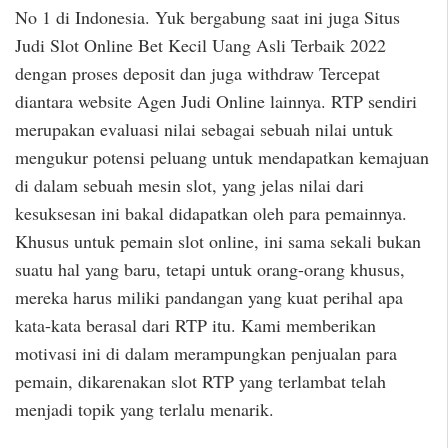
No 1 di Indonesia. Yuk bergabung saat ini juga Situs
Judi Slot Online Bet Kecil Uang Asli Terbaik 2022
dengan proses deposit dan juga withdraw Tercepat
diantara website Agen Judi Online lainnya. RTP sendiri
merupakan evaluasi nilai sebagai sebuah nilai untuk
mengukur potensi peluang untuk mendapatkan kemajuan
di dalam sebuah mesin slot, yang jelas nilai dari
kesuksesan ini bakal didapatkan oleh para pemainnya.
Khusus untuk pemain slot online, ini sama sekali bukan
suatu hal yang baru, tetapi untuk orang-orang khusus,
mereka harus miliki pandangan yang kuat perihal apa
kata-kata berasal dari RTP itu. Kami memberikan
motivasi ini di dalam merampungkan penjualan para
pemain, dikarenakan slot RTP yang terlambat telah
menjadi topik yang terlalu menarik.