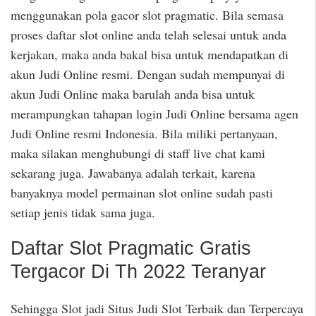
menggunakan pola gacor slot pragmatic. Bila semasa
proses daftar slot online anda telah selesai untuk anda
kerjakan, maka anda bakal bisa untuk mendapatkan di
akun Judi Online resmi. Dengan sudah mempunyai di
akun Judi Online maka barulah anda bisa untuk
merampungkan tahapan login Judi Online bersama agen
Judi Online resmi Indonesia. Bila miliki pertanyaan,
maka silakan menghubungi di staff live chat kami
sekarang juga. Jawabanya adalah terkait, karena
banyaknya model permainan slot online sudah pasti
setiap jenis tidak sama juga.
Daftar Slot Pragmatic Gratis
Tergacor Di Th 2022 Teranyar
Sehingga Slot jadi Situs Judi Slot Terbaik dan Terpercaya