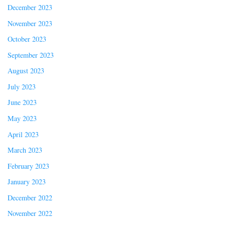
December 2023
November 2023
October 2023
September 2023
August 2023
July 2023
June 2023
May 2023
April 2023
March 2023
February 2023
January 2023
December 2022
November 2022