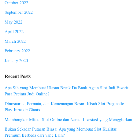
October 2022
September 2022
May 2022
April 2022
March 2022
February 2022
January 2020
Recent Posts
Apa Sih yang Membuat Ulasan Break Da Bank Again Slot Jadi Favorit
Para Pecinta Judi Online?
Dinosaurus, Permata, dan Kemenangan Besar: Kisah Slot Pragmatic
Play Jurassic Giants
Membongkar Mitos: Slot Online dan Narasi Investasi yang Menggiurkan
Bukan Sekadar Putaran Biasa: Apa yang Membuat Slot Kualitas
Premium Berbeda dari yang Lain?