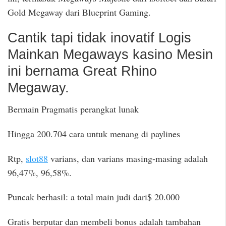
Gold Megaway dari Blueprint Gaming.
Cantik tapi tidak inovatif Logis
Mainkan Megaways kasino Mesin
ini bernama Great Rhino
Megaway.
Bermain Pragmatis perangkat lunak
Hingga 200.704 cara untuk menang di paylines
Rtp,
slot88
varians, dan varians masing-masing adalah
96,47%, 96,58%.
Puncak berhasil: a total main judi dari$ 20.000
Gratis berputar dan membeli bonus adalah tambahan