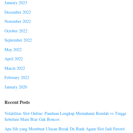
January 2023
December 2022
November 2022
October 2022
September 2022
May 2022
April 2022
March 2022
February 2022
January 2020
Recent Posts
Volatilitas Slot Online: Panduan Lengkap Memahami Rendah vs Tinggi
Sebelum Main Biar Gak Boncos
Apa Sih yang Membuat Ulasan Break Da Bank Again Slot Jadi Favorit