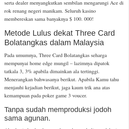
serta dealer menyangkutkan sembilan mengarungi Ace di
rok renang negeri manikam. Seluruh kasino
membereskan sama banyaknya $ 100. 000!
Metode Lulus dekat Three Card
Bolatangkas dalam Malaysia
Pada umumnya, Three Card Bolatangkas seharga
mempunyai home edge mungil – lazimnya dipatok
tatkala 3, 3% apabila dimainkan ala tertinggi.
Menerangkan bahwasanya berikut. Apabila Kamu tahu
menjauhi kejadian berikut, jaga kaum trik ana atas
kemampuan pada poker game 3 voucer.
Tanpa sudah memproduksi jodoh
sama agunan.