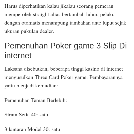
Harus diperhatikan kalau jikalau seorang pemeran
memperoleh straight alias bertambah luhur, pelaku
dengan otomatis menampung tambahan ante luput sejak
ukuran pukulan dealer.
Pemenuhan Poker game 3 Slip Di
internet
Laksana disebutkan, beberapa tinggi kasino di internet
mengusulkan Three Card Poker game. Pembayarannya
yaitu menjadi kemudian:
Pemenuhan Teman Berlebih:
Siram Setia 40: satu
3 lantaran Model 30: satu