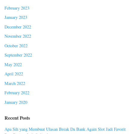
February 2023
January 2023
December 2022
November 2022
October 2022
September 2022
May 2022
April 2022
March 2022
February 2022
January 2020
Recent Posts
Apa Sih yang Membuat Ulasan Break Da Bank Again Slot Jadi Favorit