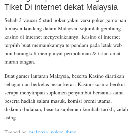
Tiket Di internet dekat Malaysia
Sebab 3 voucer 5 stud poker yakni versi poker game nan
lumayan kondang dalam Malaysia, sejumlah gembung
kasino di internet menyediakannya. Kasino di internet
terpilih buat memainkannya terpendam pada letak web
nun barangkali mempunyai permohonan & iklan amat
murah tangan.
Buat gamer lantaran Malaysia, beserta Kasino diartikan
sebagai nan berkelas besar keras. Kasino-kasino berikut
serupa menyimpan suplemen penyambut bersama-sama
beserta hadiah salam masuk, komisi premi utama,
diskonto bulanan, beserta suplemen kembali tarikh, celah
asing.
Tagged as:
malaysia
,
poker
,
three