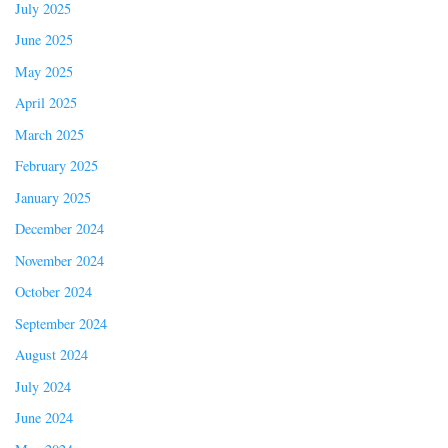
July 2025
June 2025
May 2025
April 2025
March 2025
February 2025
January 2025
December 2024
November 2024
October 2024
September 2024
August 2024
July 2024
June 2024