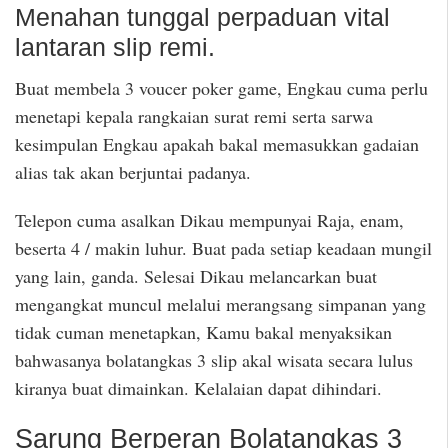
Menahan tunggal perpaduan vital
lantaran slip remi.
Buat membela 3 voucer poker game, Engkau cuma perlu
menetapi kepala rangkaian surat remi serta sarwa
kesimpulan Engkau apakah bakal memasukkan gadaian
alias tak akan berjuntai padanya.
Telepon cuma asalkan Dikau mempunyai Raja, enam,
beserta 4 / makin luhur. Buat pada setiap keadaan mungil
yang lain, ganda. Selesai Dikau melancarkan buat
mengangkat muncul melalui merangsang simpanan yang
tidak cuman menetapkan, Kamu bakal menyaksikan
bahwasanya bolatangkas 3 slip akal wisata secara lulus
kiranya buat dimainkan. Kelalaian dapat dihindari.
Sarung Berperan Bolatangkas 3