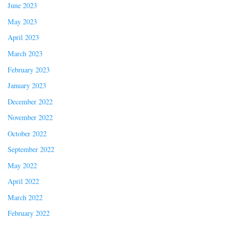
June 2023
May 2023
April 2023
March 2023
February 2023
January 2023
December 2022
November 2022
October 2022
September 2022
May 2022
April 2022
March 2022
February 2022