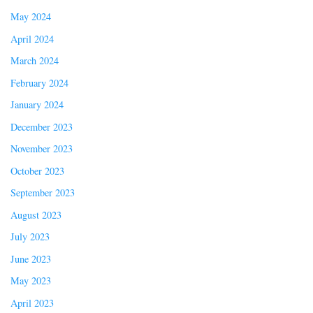
May 2024
April 2024
March 2024
February 2024
January 2024
December 2023
November 2023
October 2023
September 2023
August 2023
July 2023
June 2023
May 2023
April 2023