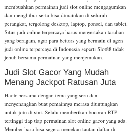
membuahkan permainan judi slot online mengagumkan
dan menghibur serta bisa dimainkan di seluruh
perangkat, tergolong desktop, laptop, ponsel, dan tablet.
Situs judi online terpercaya harus menyertakan taruhan
yang beragam, agar para bettors yang bermain di agen
judi online terpercaya di Indonesia seperti Slot88 tidak
jenuh bersama permainan yang menjemukan.
Judi Slot Gacor Yang Mudah
Menang Jackpot Ratusan Juta
Hadir bersama dengan tema yang seru dan
menyenangkan buat pemainnya merasa diuntungkan
untuk join di sini. Selalu memberikan bocoran RTP
tertinggi tiap tiap permainan slot online gacor yang ada.
Member baru bisa segera menekan tautan daftar di