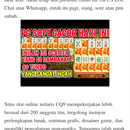
Chat atau Whatsapp, entah itu pagi, siang, sore atau pun
subuh.
Situs slot online terlaris CQ9 mempekerjakan lebih
berasal dari 200 anggota tim, tergolong insinyur
perlengkapan lunak, seniman grafis, desainer game, dan
memiliki pengalaman matematika. Tujuannya ialah untuk