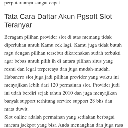
perputarannya sangat cepat.
Tata Cara Daftar Akun Pgsoft Slot
Teranyar
Beragam pilihan provider slot di atas memang tidak
diperlukan untuk Kamu cek lagi. Kamu juga tidak butuh
ragu dengan pilihan tersebut dikarenakan sudah terbukti
agar bebas untuk pilih ih di antara pilihan situs yang
resmi dan legal terpercaya dan juga mudah-mudah.
Habanero slot juga jadi pilihan provider yang waktu ini
menyajikan lebih dari 120 permainan slot. Provider judi
ini udah berdiri sejak tahun 2010 dan juga menyajikan
banyak support terhitung service support 28 bhs dan
mata duwit.
Slot online adalah permainan yang sediakan berbagai
macam jackpot yang bisa Anda menangkan dan juga rasa