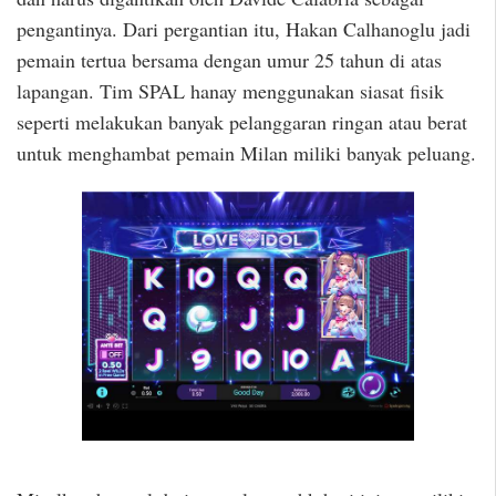
pengantinya. Dari pergantian itu, Hakan Calhanoglu jadi
pemain tertua bersama dengan umur 25 tahun di atas
lapangan. Tim SPAL hanay menggunakan siasat fisik
seperti melakukan banyak pelanggaran ringan atau berat
untuk menghambat pemain Milan miliki banyak peluang.