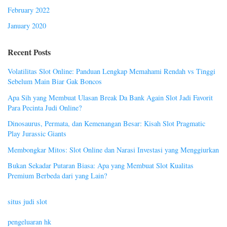
February 2022
January 2020
Recent Posts
Volatilitas Slot Online: Panduan Lengkap Memahami Rendah vs Tinggi
Sebelum Main Biar Gak Boncos
Apa Sih yang Membuat Ulasan Break Da Bank Again Slot Jadi Favorit
Para Pecinta Judi Online?
Dinosaurus, Permata, dan Kemenangan Besar: Kisah Slot Pragmatic
Play Jurassic Giants
Membongkar Mitos: Slot Online dan Narasi Investasi yang Menggiurkan
Bukan Sekadar Putaran Biasa: Apa yang Membuat Slot Kualitas
Premium Berbeda dari yang Lain?
situs judi slot
pengeluaran hk