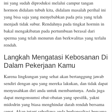
ini yang sudah diproduksi melalui campur tangan
hormon didalam tubuh kita, didalam masalah perihal ini
yang bisa saja yang menyebabkan pada pria yang telah
menjadi tidak subur. Rendahnya pada tingkat hormin in
bakal mengakibatan pada pertumbuan berasal dari
sperma yang telah menurun dan berkwalitas yang terlalu
rendah.
Langkah Mengatasi Kebosanan Di
Dalam Pekerjaan Kamu
Karena lingkungan yang sehat akan bertanggung jawab
sendiri dengan apa yang mereka lakukan, dan tidak dapat
menyusahkan diri anda untuk membantunya. Anda juga
dapat mengonsumsi obat-obatan yang spesifik, yakni
midodrin yang biasa menghindar darah rendah bersama
cepat. Akan tetapi sebaiknya anda berkonsultasi bersama