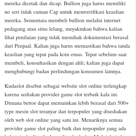
mereka dicetak dan dicap. Bullion juga harus memiliki
no seri tidak cuman Cap untuk memverifikasi keaslian
mereka. Sementara membeli bullion melalui internet
pedagang atau situs lelang, meyakinkan bahwa kalian
lihat penilaian yang tidak memihak dokumentasi berasal
dari Penjual. Kalian juga harus memastikan bahwa tanda
keaslian yang tepat pada koin emas. Tepat sebelum saat
membeli, konsultasikan dengan ahli; kalian juga dapat
menghubungi badan perlindungan konsumen lainnya.
Kudaslot disebut sebagai website slot online terlengkap
karena sediakan provider game slot terbaik kala ini.
Dimana bettor dapat memainkan lebih berasal dari 500+
type mesin slot teranyar dan terpopuler yang disediakan
oleh web slot online yang satu ini. Menariknya semua
provider game slot paling baik dan terpopuler yang ada