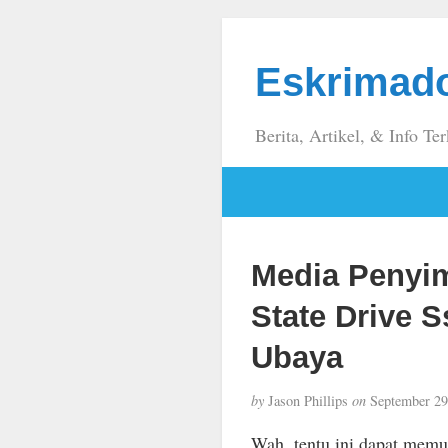
Eskrimad
Berita, Artikel, & Info Ter
Media Penyim
State Drive 
Ubaya
by
Jason Phillips
on
September 29
Wah, tentu ini dapat mem