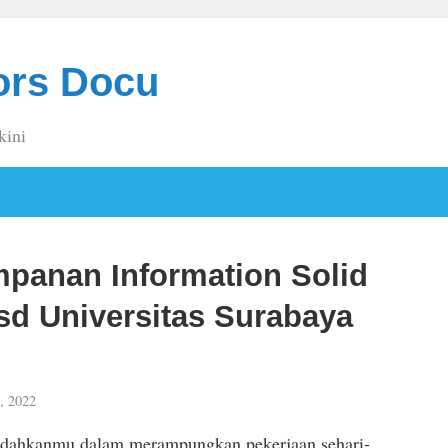
ors Docu
kini
panan Information Solid
Ssd Universitas Surabaya
, 2022
udahkanmu dalam merampungkan pekerjaan sehari-