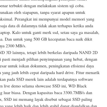
benar terbukti dengan melakukan sistem uji coba.
gunakan oleh siapapun, tanpa syarat apapun untuk
ksimal. Perangkat ini mempunyai model memori yang
aja data di dalamnya tidak akan terhapus ketika anda
ptop. Kalo untuk ganti merk ssd, setau saya ga masalah,
ama. Dan untuk yang 500 GB kecepatan baca naik dikit
nya 2300 MB/s.
D 3D lainnya, tetapi lebih berkelas daripada NAND 2D
i pasti menjadi pilihan penyimpanan yang hebat, dengan
besar untuk isikan dokumen, peningkatan efisiensi daya
a yang jauh lebih cepat daripada hard drive. Fitur menarik
ukan pada SSD merek lain adalah terdapatnya software
am live demo selama showcase SSD ini, WD Black
 luar biasa. Dengan kapasitas baca 3300.7MB/s dan
s, SSD ini memang layak disebut sebagai SSD paling
a yang lebih baik dan lebih stabil dapat diandalkan dan