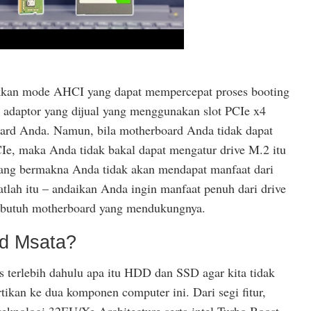
kan mode AHCI yang dapat mempercepat proses booting
k adaptor yang dijual yang menggunakan slot PCIe x4
ard Anda. Namun, bila motherboard Anda tidak dapat
CIe, maka Anda tidak bakal dapat mengatur drive M.2 itu
yang bermakna Anda tidak akan mendapat manfaat dari
atlah itu – andaikan Anda ingin manfaat penuh dari drive
butuh motherboard yang mendukungnya.
d Msata?
s terlebih dahulu apa itu HDD dan SSD agar kita tidak
ikan ke dua komponen computer ini. Dari segi fitur,
 teknologi 32EU/Xe Architecture serta intel Turbo Boost