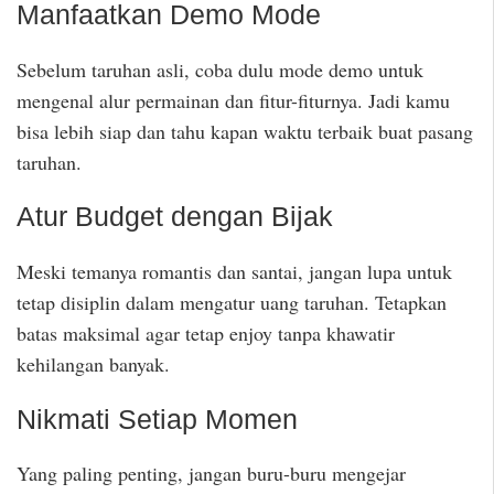
Manfaatkan Demo Mode
Sebelum taruhan asli, coba dulu mode demo untuk
mengenal alur permainan dan fitur-fiturnya. Jadi kamu
bisa lebih siap dan tahu kapan waktu terbaik buat pasang
taruhan.
Atur Budget dengan Bijak
Meski temanya romantis dan santai, jangan lupa untuk
tetap disiplin dalam mengatur uang taruhan. Tetapkan
batas maksimal agar tetap enjoy tanpa khawatir
kehilangan banyak.
Nikmati Setiap Momen
Yang paling penting, jangan buru-buru mengejar