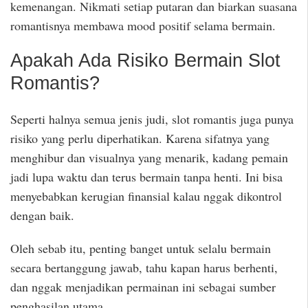
kemenangan. Nikmati setiap putaran dan biarkan suasana
romantisnya membawa mood positif selama bermain.
Apakah Ada Risiko Bermain Slot
Romantis?
Seperti halnya semua jenis judi, slot romantis juga punya
risiko yang perlu diperhatikan. Karena sifatnya yang
menghibur dan visualnya yang menarik, kadang pemain
jadi lupa waktu dan terus bermain tanpa henti. Ini bisa
menyebabkan kerugian finansial kalau nggak dikontrol
dengan baik.
Oleh sebab itu, penting banget untuk selalu bermain
secara bertanggung jawab, tahu kapan harus berhenti,
dan nggak menjadikan permainan ini sebagai sumber
penghasilan utama.