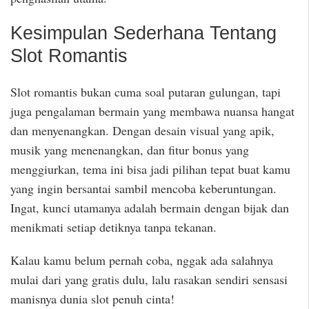
Kesimpulan Sederhana Tentang
Slot Romantis
Slot romantis bukan cuma soal putaran gulungan, tapi
juga pengalaman bermain yang membawa nuansa hangat
dan menyenangkan. Dengan desain visual yang apik,
musik yang menenangkan, dan fitur bonus yang
menggiurkan, tema ini bisa jadi pilihan tepat buat kamu
yang ingin bersantai sambil mencoba keberuntungan.
Ingat, kunci utamanya adalah bermain dengan bijak dan
menikmati setiap detiknya tanpa tekanan.
Kalau kamu belum pernah coba, nggak ada salahnya
mulai dari yang gratis dulu, lalu rasakan sendiri sensasi
manisnya dunia slot penuh cinta!