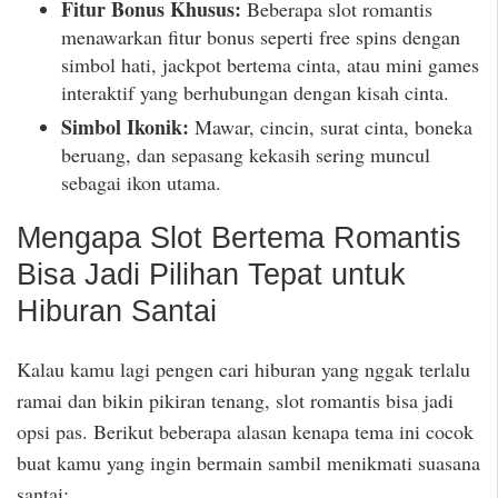
Fitur Bonus Khusus:
Beberapa slot romantis
menawarkan fitur bonus seperti free spins dengan
simbol hati, jackpot bertema cinta, atau mini games
interaktif yang berhubungan dengan kisah cinta.
Simbol Ikonik:
Mawar, cincin, surat cinta, boneka
beruang, dan sepasang kekasih sering muncul
sebagai ikon utama.
Mengapa Slot Bertema Romantis
Bisa Jadi Pilihan Tepat untuk
Hiburan Santai
Kalau kamu lagi pengen cari hiburan yang nggak terlalu
ramai dan bikin pikiran tenang, slot romantis bisa jadi
opsi pas. Berikut beberapa alasan kenapa tema ini cocok
buat kamu yang ingin bermain sambil menikmati suasana
santai: