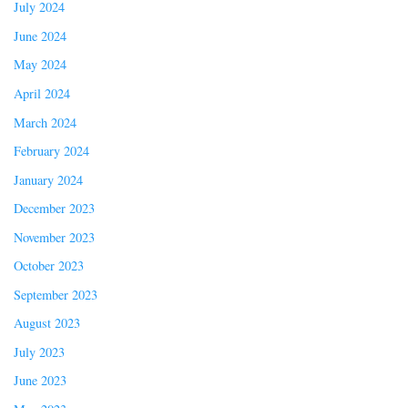
July 2024
June 2024
May 2024
April 2024
March 2024
February 2024
January 2024
December 2023
November 2023
October 2023
September 2023
August 2023
July 2023
June 2023