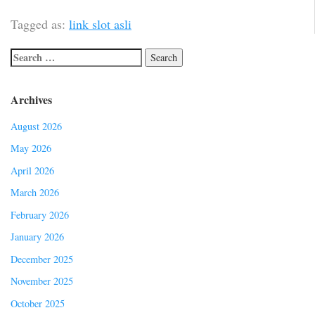
Tagged as:
link slot asli
Archives
August 2026
May 2026
April 2026
March 2026
February 2026
January 2026
December 2025
November 2025
October 2025