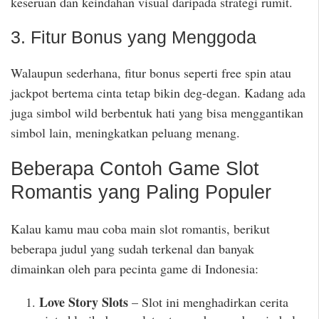
keseruan dan keindahan visual daripada strategi rumit.
3. Fitur Bonus yang Menggoda
Walaupun sederhana, fitur bonus seperti free spin atau
jackpot bertema cinta tetap bikin deg-degan. Kadang ada
juga simbol wild berbentuk hati yang bisa menggantikan
simbol lain, meningkatkan peluang menang.
Beberapa Contoh Game Slot
Romantis yang Paling Populer
Kalau kamu mau coba main slot romantis, berikut
beberapa judul yang sudah terkenal dan banyak
dimainkan oleh para pecinta game di Indonesia:
Love Story Slots
– Slot ini menghadirkan cerita