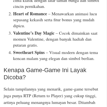
cinta klasik dengan latar taman bunga dan simbol
cincin pernikahan.
Heart of Romance
– Menawarkan animasi lucu
sepasang kekasih serta fitur bonus yang mudah
dipicu.
Valentine’s Day Magic
– Cocok dimainkan saat
momen Valentine, dengan banyak hadiah dan
putaran gratis.
Sweetheart Spins
– Visual modern dengan tema
kencan malam yang elegan dan simbol berlian.
Kenapa Game-Game Ini Layak
Dicoba?
Selain tampilannya yang menarik, game-game tersebut
juga punya RTP (Return to Player) yang cukup tinggi,
artinya peluang menangnya lumayan besar. Ditambah