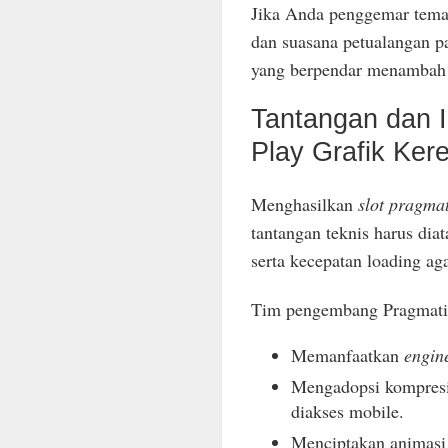
Jika Anda penggemar tema 
dan suasana petualangan p
yang berpendar menambah 
Tantangan dan I
Play Grafik Ker
Menghasilkan
slot pragmat
tantangan teknis harus diat
serta kecepatan loading a
Tim pengembang Pragmatic 
Memanfaatkan
engin
Mengadopsi kompresi 
diakses mobile.
Menciptakan animasi i