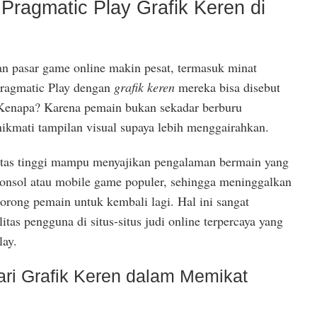
 Pragmatic Play Grafik Keren di
n pasar game online makin pesat, termasuk minat
 Pragmatic Play dengan
grafik keren
mereka bisa disebut
t. Kenapa? Karena pemain bukan sekadar berburu
ikmati tampilan visual supaya lebih menggairahkan.
litas tinggi mampu menyajikan pengalaman bermain yang
onsol atau mobile game populer, sehingga meninggalkan
ong pemain untuk kembali lagi. Hal ini sangat
litas pengguna di situs-situs judi online terpercaya yang
lay.
ari Grafik Keren dalam Memikat