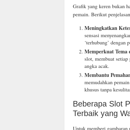
Grafik yang keren bukan ha
pemain. Berikut penjelasan
Meningkatkan Keter
sensasi menyenangka
‘terhubung’ dengan 
Memperkuat Tema d
slot, membuat setiap
angka acak.
Membantu Pemaham
memudahkan pemain m
khusus tanpa kesulita
Beberapa Slot P
Terbaik yang Wa
Untuk memberi gambaran 