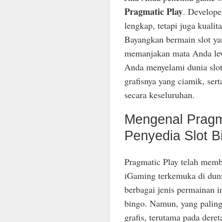
Pragmatic Play
. Develope
lengkap, tetapi juga kualit
Bayangkan bermain slot ya
memanjakan mata Anda lewa
Anda menyelami dunia slot
grafisnya yang ciamik, se
secara keseluruhan.
Mengenal Pragma
Penyedia Slot B
Pragmatic Play telah membu
iGaming terkemuka di duni
berbagai jenis permainan int
bingo. Namun, yang paling
grafis, terutama pada dereta