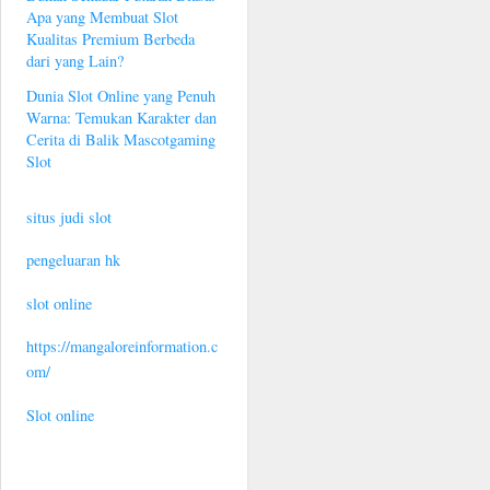
Apa yang Membuat Slot
Kualitas Premium Berbeda
dari yang Lain?
Dunia Slot Online yang Penuh
Warna: Temukan Karakter dan
Cerita di Balik Mascotgaming
Slot
situs judi slot
pengeluaran hk
slot online
https://mangaloreinformation.c
om/
Slot online