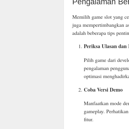
Pengalaman Be
Memilih game slot yang cep
juga mempertimbangkan as
adalah beberapa tips pentin
Periksa Ulasan dan 
Pilih game dari deve
pengalaman pengguna
optimasi menghadirka
Coba Versi Demo
Manfaatkan mode dem
gameplay. Perhatikan
fitur.