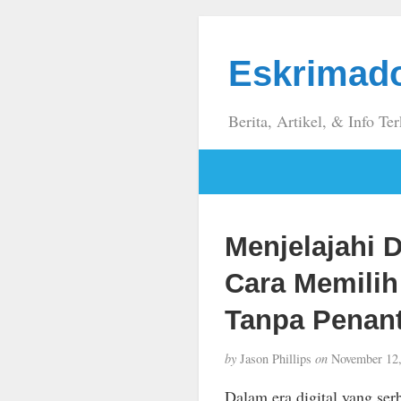
Eskrimad
Berita, Artikel, & Info Ter
Menjelajahi 
Cara Memilih
Tanpa Penan
by
Jason Phillips
on
November 12,
Dalam era digital yang ser