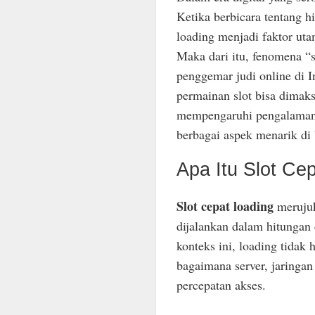
Ketika berbicara tentang h
loading menjadi faktor u
Maka dari itu, fenomena “s
penggemar judi online di 
permainan slot bisa dimak
mempengaruhi pengalaman 
berbagai aspek menarik di b
Apa Itu Slot Ce
Slot cepat loading
merujuk
dijalankan dalam hitungan
konteks ini, loading tidak
bagaimana server, jaringan
percepatan akses.