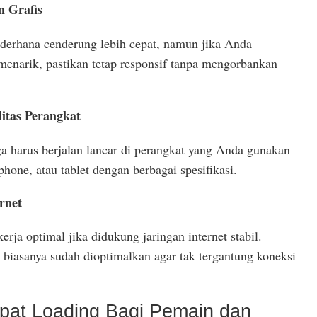
n Grafis
ederhana cenderung lebih cepat, namun jika Anda
menarik, pastikan tetap responsif tanpa mengorbankan
itas Perangkat
ga harus berjalan lancar di perangkat yang Anda gunakan
phone, atau tablet dengan berbagai spesifikasi.
rnet
erja optimal jika didukung jaringan internet stabil.
iasanya sudah dioptimalkan agar tak tergantung koneksi
pat Loading Bagi Pemain dan