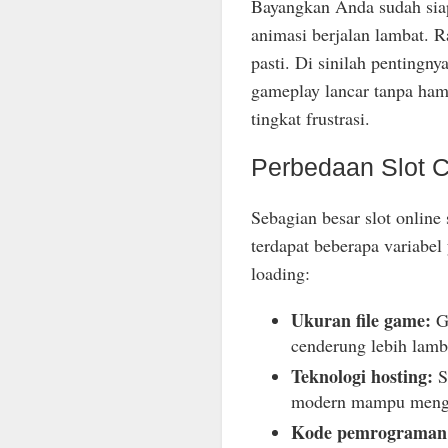
Bayangkan Anda sudah siap 
animasi berjalan lambat. 
pasti. Di sinilah pentingn
gameplay lancar tanpa ham
tingkat frustrasi.
Perbedaan Slot C
Sebagian besar slot onlin
terdapat beberapa variabel
loading:
Ukuran file game:
Ga
cenderung lebih lamb
Teknologi hosting:
S
modern mampu mengo
Kode pemrograman