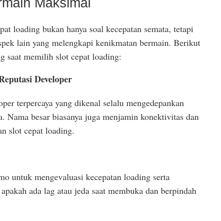
rmain Maksimal
at loading bukan hanya soal kecepatan semata, tetapi
pek lain yang melengkapi kenikmatan bermain. Berikut
g saat memilih slot cepat loading:
Reputasi Developer
loper terpercaya yang dikenal selalu mengedepankan
. Nama besar biasanya juga menjamin konektivitas dan
n slot cepat loading.
o untuk mengevaluasi kecepatan loading serta
 apakah ada lag atau jeda saat membuka dan berpindah