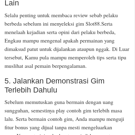
Lain
Selalu penting untuk membaca review sebab pelaku
berbeda sebelum ini menyeleksi gim Slot88.Serta
menelaah kejadian serta opini dari pelaku berbeda,
Engkau mampu mengenal apakah permainan yang
dimaksud patut untuk dijalankan ataupun nggak. Di Luar
tersebut, Kamu pula mampu memperoleh tips serta tipu
muslihat asal pemain berpengalaman.
5. Jalankan Demonstrasi Gim
Terlebih Dahulu
Sebelum memutuskan guna bermain dengan uang
sungguhan, semestinya play contoh gim terlebih masa
lalu. Serta bermain contoh gim, Anda mampu menguji
fitur bonus yang dijual tanpa mesti mengeluarkan