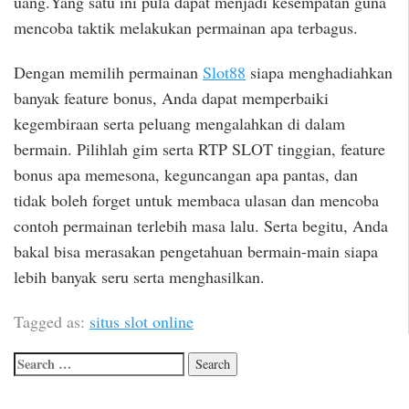
uang.Yang satu ini pula dapat menjadi kesempatan guna
mencoba taktik melakukan permainan apa terbagus.
Dengan memilih permainan
Slot88
siapa menghadiahkan
banyak feature bonus, Anda dapat memperbaiki
kegembiraan serta peluang mengalahkan di dalam
bermain. Pilihlah gim serta RTP SLOT tinggian, feature
bonus apa memesona, keguncangan apa pantas, dan
tidak boleh forget untuk membaca ulasan dan mencoba
contoh permainan terlebih masa lalu. Serta begitu, Anda
bakal bisa merasakan pengetahuan bermain-main siapa
lebih banyak seru serta menghasilkan.
Tagged as:
situs slot online