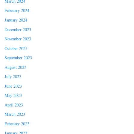
March 2024
February 2024
January 2024
December 2023
November 2023
October 2023
September 2023
August 2023
July 2023
June 2023
May 2023
April 2023
March 2023
February 2023
January 2023