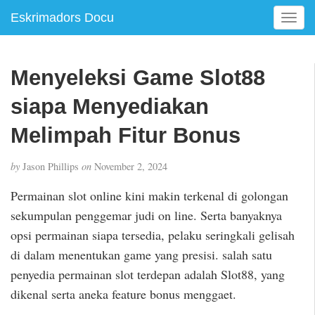
Eskrimadors Docu
T
o
g
g
Menyeleksi Game Slot88
l
e
siapa Menyediakan
n
a
Melimpah Fitur Bonus
v
i
by
Jason Phillips
on
November 2, 2024
g
a
Permainan slot online kini makin terkenal di golongan
t
sekumpulan penggemar judi on line. Serta banyaknya
i
opsi permainan siapa tersedia, pelaku seringkali gelisah
o
n
di dalam menentukan game yang presisi. salah satu
penyedia permainan slot terdepan adalah Slot88, yang
dikenal serta aneka feature bonus menggaet.