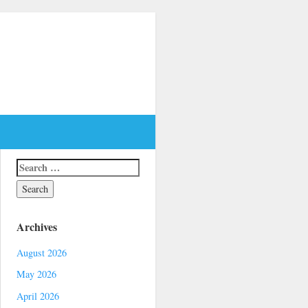
Archives
August 2026
May 2026
April 2026