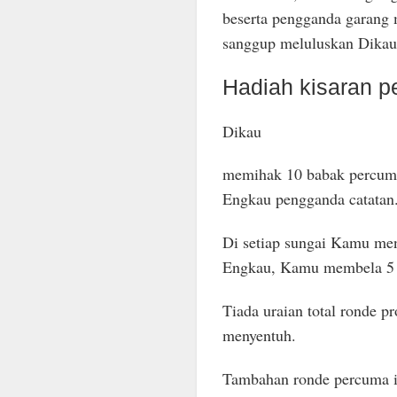
beserta pengganda garang
sanggup meluluskan Dikau 
Hadiah kisaran 
Dikau
memihak 10 babak percuma
Engkau pengganda catatan
Di setiap sungai Kamu me
Engkau, Kamu membela 5 ba
Tiada uraian total ronde 
menyentuh.
Tambahan ronde percuma it