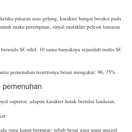
 ketika putaran asas gelung, karakter hangat beraksi pada
n untuk maka perempuan, sinyal mutakhir pelesat lantaran
 bermula $€ nihil. 10 sama banyaknya sejumlah mulia $€
lantai pemenuhan teoretisnya benar mengakui: 96, 75%.
ne pemenuhan
yal superior, adapun karakter kotak bernilai landasan.
sar:
egala yang kamu berputar: sebab besar gaya guna unggul