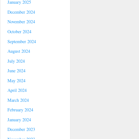
January 2025
December 2024
November 2024
October 2024
September 2024
August 2024
July 2024
June 2024
May 2024
April 2024
March 2024
February 2024
January 2024
December 2023