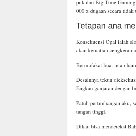
pukulan Big Time Gaming,
000 x dugaan secara tidak 
Tetapan ana men
Konsekuensi Opal ialah slo
akan kematian cengkerama
Bermufakat buat tetap ham
Desainnya tekun dieksekusi
Engkau ganjaran dengan be
Patuh pertimbangan aku, s
tangan tinggi.
Dikau bisa mendeteksi Bah