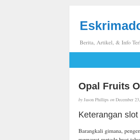
Eskrimad
Berita, Artikel, & Info Ter
Opal Fruits O
by
Jason Phillips
on
December 23,
Keterangan slot
Barangkali gimana, pengemb
menyurat metode buat tahu