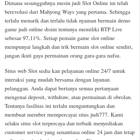
Dimana sesungguhnya mesin judi Slot Online ini telah
berevolusi dari Mahyong Ways yang pertama. Sehingga
terlalu menarik dan terlalu tidak nyaman bermain demo
game judi online disini tentunya memiliki RTP Live
sebesar 97,11%. Setiap pemain game slot online
mempunyai langkah dan trik bermain slot online sendiri,
jangan ikuti gaya permainan orang gara-gara nafsu.
Situs web Slot sedia kan pelayanan online 24/7 untuk
interaksi yang mudah bersama dengan layanan
pelanggan. Anda dapat bertanya semua pertanyaan
mengenai deposit, withdraw, atau permainan di obrolan.
Tentunya fasilitas ini terlalu menguntungkan dan
membuat member mempercayai situs judi777. Kami
selaku situs slot terpercaya dan terbaik menyediakan
customer service yang senantiasa online 24 jam dan tetap