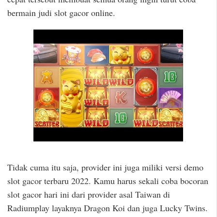
bermain judi slot gacor online.
Tidak cuma itu saja, provider ini juga miliki versi demo
slot gacor terbaru 2022. Kamu harus sekali coba bocoran
slot gacor hari ini dari provider asal Taiwan di
Radiumplay layaknya Dragon Koi dan juga Lucky Twins.