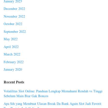
January 2023
December 2022
November 2022
October 2022
September 2022
May 2022
April 2022
March 2022
February 2022
January 2020
Recent Posts
Volatilitas Slot Online: Panduan Lengkap Memahami Rendah vs Tinggi
Sebelum Main Biar Gak Boncos
Apa Sih yang Membuat Ulasan Break Da Bank Again Slot Jadi Favorit