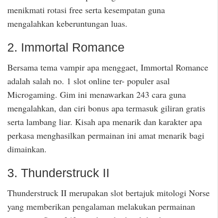
menikmati rotasi free serta kesempatan guna
mengalahkan keberuntungan luas.
2. Immortal Romance
Bersama tema vampir apa menggaet, Immortal Romance
adalah salah no. 1 slot online ter- populer asal
Microgaming. Gim ini menawarkan 243 cara guna
mengalahkan, dan ciri bonus apa termasuk giliran gratis
serta lambang liar. Kisah apa menarik dan karakter apa
perkasa menghasilkan permainan ini amat menarik bagi
dimainkan.
3. Thunderstruck II
Thunderstruck II merupakan slot bertajuk mitologi Norse
yang memberikan pengalaman melakukan permainan