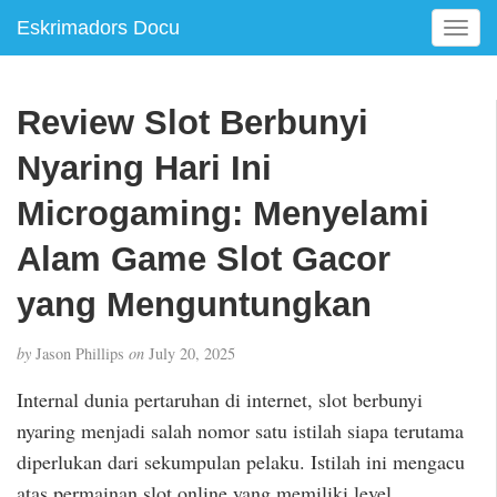
Eskrimadors Docu
T
o
g
g
Review Slot Berbunyi
l
e
Nyaring Hari Ini
n
a
Microgaming: Menyelami
v
Alam Game Slot Gacor
i
g
yang Menguntungkan
a
t
i
by
Jason Phillips
on
July 20, 2025
o
Internal dunia pertaruhan di internet, slot berbunyi
n
nyaring menjadi salah nomor satu istilah siapa terutama
diperlukan dari sekumpulan pelaku. Istilah ini mengacu
atas permainan slot online yang memiliki level