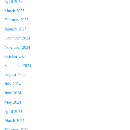
April 2025
March 2025
February 2025
January 2025
December 2024
November 2024
October 2024
September 2024
August 2024
July 2024
June 2024
May 2024
April 2024
March 2024
February 2024