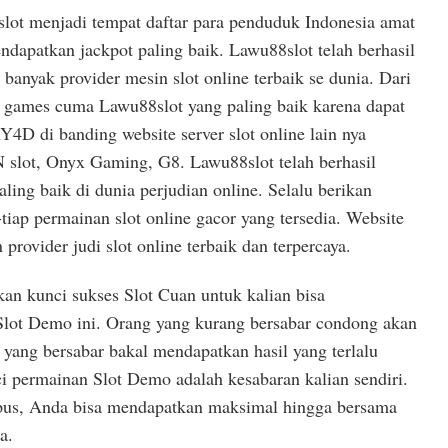
lot menjadi tempat daftar para penduduk Indonesia amat
dapatkan jackpot paling baik. Lawu88slot telah berhasil
banyak provider mesin slot online terbaik se dunia. Dari
ot games cuma Lawu88slot yang paling baik karena dapat
4D di banding website server slot online lain nya
N slot, Onyx Gaming, G8. Lawu88slot telah berhasil
ling baik di dunia perjudian online. Selalu berikan
-tiap permainan slot online gacor yang tersedia. Website
rovider judi slot online terbaik dan terpercaya.
an kunci sukses Slot Cuan untuk kalian bisa
ot Demo ini. Orang yang kurang bersabar condong akan
 yang bersabar bakal mendapatkan hasil yang terlalu
i permainan Slot Demo adalah kesabaran kalian sendiri.
pus, Anda bisa mendapatkan maksimal hingga bersama
a.