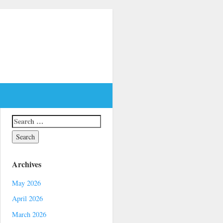
Archives
May 2026
April 2026
March 2026