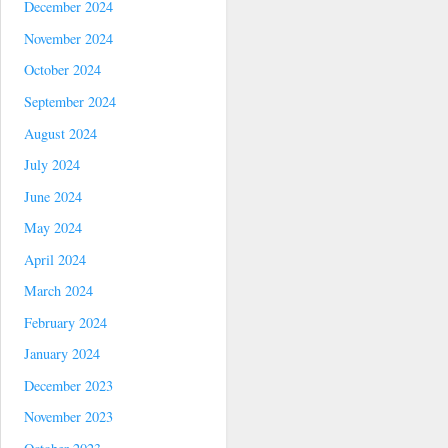
December 2024
November 2024
October 2024
September 2024
August 2024
July 2024
June 2024
May 2024
April 2024
March 2024
February 2024
January 2024
December 2023
November 2023