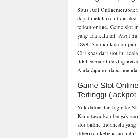
Situs Judi Onlinemerupaka
dapat melakukan transaksi
terkait online. Game slot 
yang ada kala ini. Awal mul
1899. Sampai kala ini pun 
Ciri khas dari slot ini ada
tidak sama di masing-masi
Anda dijamin dapat menda
Game Slot Onlin
Tertinggi (jackpot
Yuk daftar dan login ke Sl
Kami tawarkan banyak varias
slot online Indonesia yang
diberikan kebebasan untuk 