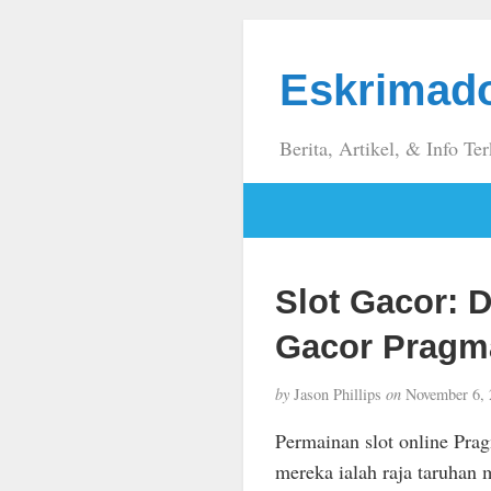
Eskrimad
Berita, Artikel, & Info Ter
Slot Gacor: D
Gacor Pragma
by
Jason Phillips
on
November 6, 
Permainan slot online Prag
mereka ialah raja taruhan 