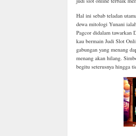
judi slot online terbaik me
Hal ini sebab teladan utam
dewa mitologi Yunani iala
Pagcor didalam tawarkan D
kau bermain Judi Slot Onli
gabungan yang menang dap
menang akan hilang. Simbo
begitu seterusnya hingga t