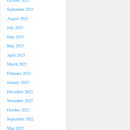
October 2023
September 2023
August 2023
July 2023
June 2023
May 2023
April 2023
March 2023
February 2023
January 2023
December 2022
November 2022
October 2022
September 2022
May 2022