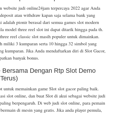
n website judi online24jam terpercaya 2022 agar Anda
 deposit atau withdraw kapan saja selama bank yang
ini adalah pionir berasal dari semua games slot modern
a model three reel slot ini dapat ditarik hingga pada th.
three reel classic slot masih populer untuk dimainkan.
lah miliki 3 kumparan serta 10 hingga 32 simbol yang
ng kumparan. Jika Anda mendaftarkan diri di Slot Gacor,
patkan banyak bonus.
e Bersama Dengan Rtp Slot Demo
 Terus)
ot untuk memainkan game Slot slot gacor paling baik.
i slot online, dan buat Slot di akui sebagai website judi
 paling berpengaruh. Di web judi slot online, para pemain
bermain di mesin yang gratis. Jika anda player pemula,