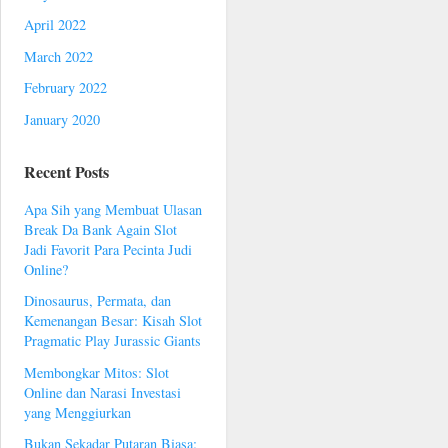
April 2022
March 2022
February 2022
January 2020
Recent Posts
Apa Sih yang Membuat Ulasan
Break Da Bank Again Slot
Jadi Favorit Para Pecinta Judi
Online?
Dinosaurus, Permata, dan
Kemenangan Besar: Kisah Slot
Pragmatic Play Jurassic Giants
Membongkar Mitos: Slot
Online dan Narasi Investasi
yang Menggiurkan
Bukan Sekadar Putaran Biasa: