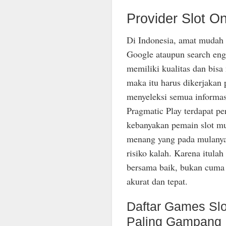
Provider Slot On
Di Indonesia, amat mudah t
Google ataupun search eng
memiliki kualitas dan bisa
maka itu harus dikerjakan 
menyeleksi semua informasi
Pragmatic Play terdapat p
kebanyakan pemain slot mu
menang yang pada mulanya
risiko kalah. Karena itula
bersama baik, bukan cuma 
akurat dan tepat.
Daftar Games Slo
Paling Gampang 