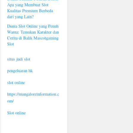
Apa yang Membuat Slot
Kualitas Premium Berbeda
dari yang Lain?
Dunia Slot Online yang Penuh
Warna: Temukan Karakter dan
Cerita di Balik Mascotgaming
Slot
situs judi slot
pengeluaran hk
slot online
https://mangaloreinformation.c
om/
Slot online