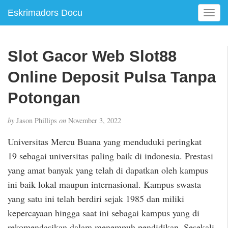
Eskrimadors Docu
T
o
g
g
Slot Gacor Web Slot88
l
e
Online Deposit Pulsa Tanpa
n
a
Potongan
v
i
by
Jason Phillips
on
November 3, 2022
g
a
Universitas Mercu Buana yang menduduki peringkat
t
19 sebagai universitas paling baik di indonesia. Prestasi
i
yang amat banyak yang telah di dapatkan oleh kampus
o
n
ini baik lokal maupun internasional. Kampus swasta
yang satu ini telah berdiri sejak 1985 dan miliki
kepercayaan hingga saat ini sebagai kampus yang di
rekomendasikan dalam menempuh pendidikan. Sesekali