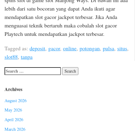
lebih dari satu bocoran yang dapat Anda ikuti agar
mendapatkan slot gacor jackpot terbesar. Jika Anda
menguasai teknik bertaruh maka cobalah slot gacor
Playtech untuk mendapatkan jackpot terbesar.
Tagged as:
deposit
,
gacor
,
online
,
potongan
,
pulsa
,
situs
,
slot88
,
tanpa
Archives
August 2026
May 2026
April 2026
March 2026