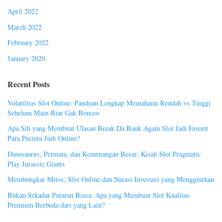
April 2022
March 2022
February 2022
January 2020
Recent Posts
Volatilitas Slot Online: Panduan Lengkap Memahami Rendah vs Tinggi
Sebelum Main Biar Gak Boncos
Apa Sih yang Membuat Ulasan Break Da Bank Again Slot Jadi Favorit
Para Pecinta Judi Online?
Dinosaurus, Permata, dan Kemenangan Besar: Kisah Slot Pragmatic
Play Jurassic Giants
Membongkar Mitos: Slot Online dan Narasi Investasi yang Menggiurkan
Bukan Sekadar Putaran Biasa: Apa yang Membuat Slot Kualitas
Premium Berbeda dari yang Lain?