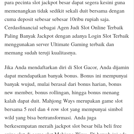
para pecinta slot jackpot besar dapat segera kesini guna
memenangkan tidak sedikit sekali duit bersama dengan
cuma deposit sebesar sebesar 10ribu rupiah saja.
Cerdasfinancial sebagai Agen Judi Slot Online Terbaik
Paling Banyak Jackpot dengan adanya Login Slot Terbaik
menggunakan server Ultimate Gaming terbaik dan
memang sudah teruji kualitasnya.
Jika Anda mendaftarkan diri di Slot Gacor, Anda dijamin
dapat mendapatkan banyak bonus. Bonus ini mempunyai
banyak wujud, mulai berasal dari bonus harian, bonus
new member, bonus rollingan, hingga bonus menang
kalah dapat duit. Mahjong Ways merupakan game slot
bersama 5 reel dan 4 row slot yang mempunyai simbol
wild yang bisa bertransformasi. Anda juga
berkesempatan meraih jackpot slot besar bila beli free
spins slot di game slot Mahjong Ways. Di bawah ini ada