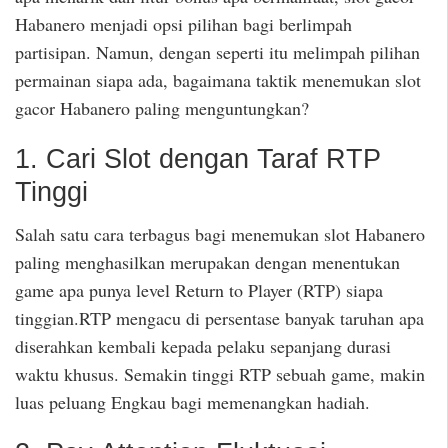
Habanero menjadi opsi pilihan bagi berlimpah
partisipan. Namun, dengan seperti itu melimpah pilihan
permainan siapa ada, bagaimana taktik menemukan slot
gacor Habanero paling menguntungkan?
1. Cari Slot dengan Taraf RTP
Tinggi
Salah satu cara terbagus bagi menemukan slot Habanero
paling menghasilkan merupakan dengan menentukan
game apa punya level Return to Player (RTP) siapa
tinggian.RTP mengacu di persentase banyak taruhan apa
diserahkan kembali kepada pelaku sepanjang durasi
waktu khusus. Semakin tinggi RTP sebuah game, makin
luas peluang Engkau bagi memenangkan hadiah.