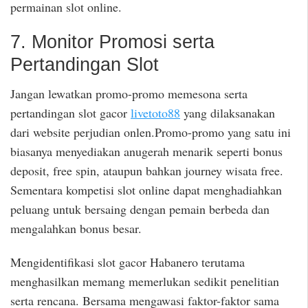
permainan slot online.
7. Monitor Promosi serta
Pertandingan Slot
Jangan lewatkan promo-promo memesona serta
pertandingan slot gacor
livetoto88
yang dilaksanakan
dari website perjudian onlen.Promo-promo yang satu ini
biasanya menyediakan anugerah menarik seperti bonus
deposit, free spin, ataupun bahkan journey wisata free.
Sementara kompetisi slot online dapat menghadiahkan
peluang untuk bersaing dengan pemain berbeda dan
mengalahkan bonus besar.
Mengidentifikasi slot gacor Habanero terutama
menghasilkan memang memerlukan sedikit penelitian
serta rencana. Bersama mengawasi faktor-faktor sama