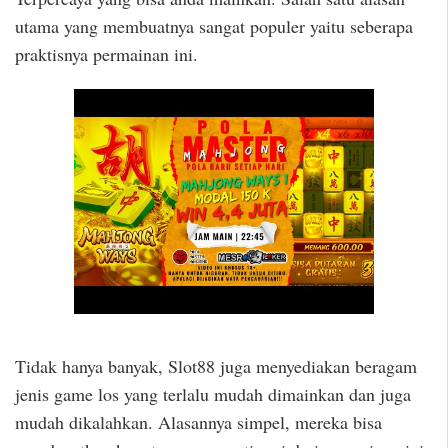
utama yang membuatnya sangat populer yaitu seberapa
praktisnya permainan ini.
Tidak hanya banyak, Slot88 juga menyediakan beragam
jenis game los yang terlalu mudah dimainkan dan juga
mudah dikalahkan. Alasannya simpel, mereka bisa