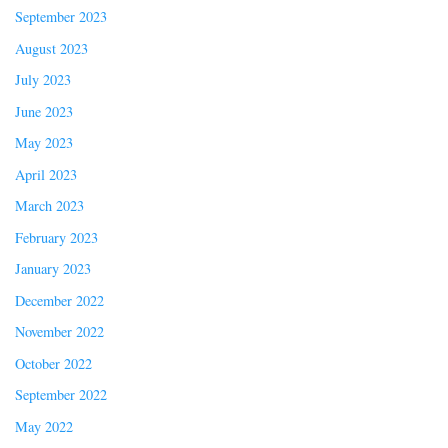
September 2023
August 2023
July 2023
June 2023
May 2023
April 2023
March 2023
February 2023
January 2023
December 2022
November 2022
October 2022
September 2022
May 2022