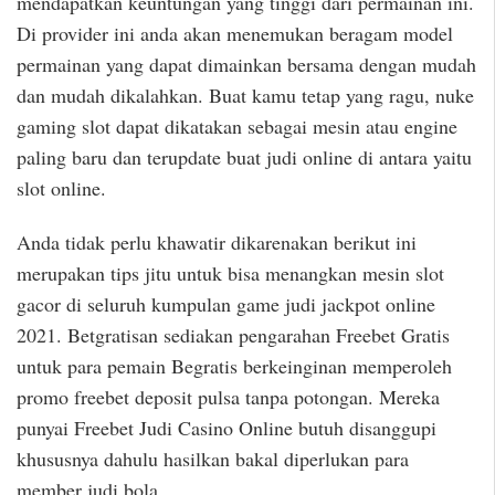
mendapatkan keuntungan yang tinggi dari permainan ini.
Di provider ini anda akan menemukan beragam model
permainan yang dapat dimainkan bersama dengan mudah
dan mudah dikalahkan. Buat kamu tetap yang ragu, nuke
gaming slot dapat dikatakan sebagai mesin atau engine
paling baru dan terupdate buat judi online di antara yaitu
slot online.
Anda tidak perlu khawatir dikarenakan berikut ini
merupakan tips jitu untuk bisa menangkan mesin slot
gacor di seluruh kumpulan game judi jackpot online
2021. Betgratisan sediakan pengarahan Freebet Gratis
untuk para pemain Begratis berkeinginan memperoleh
promo freebet deposit pulsa tanpa potongan. Mereka
punyai Freebet Judi Casino Online butuh disanggupi
khususnya dahulu hasilkan bakal diperlukan para
member judi bola.