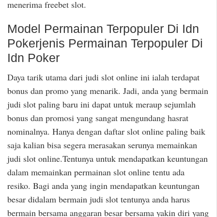
menerima freebet slot.
Model Permainan Terpopuler Di Idn
Pokerjenis Permainan Terpopuler Di
Idn Poker
Daya tarik utama dari judi slot online ini ialah terdapat
bonus dan promo yang menarik. Jadi, anda yang bermain
judi slot paling baru ini dapat untuk meraup sejumlah
bonus dan promosi yang sangat mengundang hasrat
nominalnya. Hanya dengan daftar slot online paling baik
saja kalian bisa segera merasakan serunya memainkan
judi slot online.Tentunya untuk mendapatkan keuntungan
dalam memainkan permainan slot online tentu ada
resiko. Bagi anda yang ingin mendapatkan keuntungan
besar didalam bermain judi slot tentunya anda harus
bermain bersama anggaran besar bersama yakin diri yang