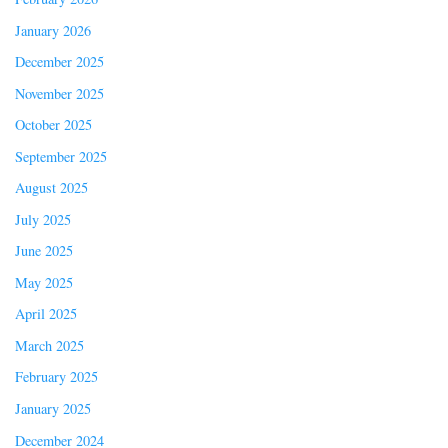
January 2026
December 2025
November 2025
October 2025
September 2025
August 2025
July 2025
June 2025
May 2025
April 2025
March 2025
February 2025
January 2025
December 2024