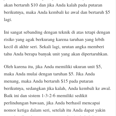
akan bertaruh $10 dan jika Anda kalah pada putaran
berikutnya, maka Anda kembali ke awal dan bertaruh $5
lagi.
Ini sangat sebanding dengan teknik di atas tetapi dengan
risiko yang agak berkurang karena taruhan yang lebih
kecil di akhir seri. Sekali lagi, urutan angka memberi
tahu Anda berapa banyak unit yang akan dipertaruhkan.
Oleh karena itu, jika Anda memiliki ukuran unit $5,
maka Anda mulai dengan taruhan $5. Jika Anda
menang, maka Anda bertaruh $15 pada putaran
berikutnya, sedangkan jika kalah, Anda kembali ke awal.
Baik ini dan sistem 1-3-2-6 memiliki sedikit
perlindungan bawaan, jika Anda berhasil mencapai
nomor ketiga dalam seri, setelah itu Anda dapat yakin