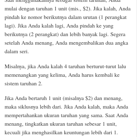
mulai dengan taruhan 1 unit (mis., $2). Jika kalah, Anda
pindah ke nomor berikutnya dalam urutan (1 perangkat
lagi). Jika Anda kalah lagi, Anda pindah ke yang
berikutnya (2 perangkat) dan lebih banyak lagi. Segera
setelah Anda menang, Anda mengembalikan dua angka
dalam seri.
Misalnya, jika Anda kalah 4 taruhan berturut-turut lalu
memenangkan yang kelima, Anda harus kembali ke
sistem taruhan 2.
Jika Anda bertaruh 1 unit (misalnya $2) dan menang,
maka siklusnya lebih dari. Jika Anda kalah, maka Anda
mempertahankan ukuran taruhan yang sama. Saat Anda
menang, tingkatkan ukuran taruhan sebesar 1 unit,
kecuali jika menghasilkan keuntungan lebih dari 1.