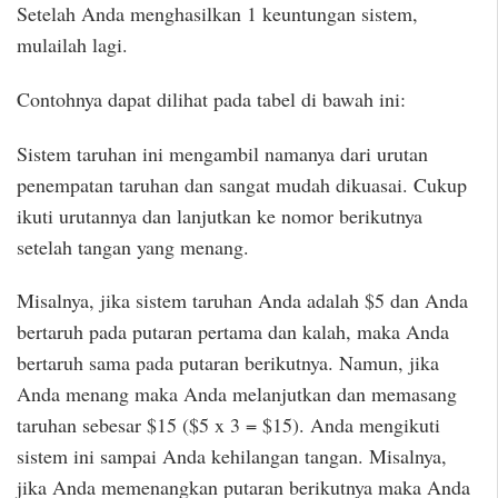
Setelah Anda menghasilkan 1 keuntungan sistem,
mulailah lagi.
Contohnya dapat dilihat pada tabel di bawah ini:
Sistem taruhan ini mengambil namanya dari urutan
penempatan taruhan dan sangat mudah dikuasai. Cukup
ikuti urutannya dan lanjutkan ke nomor berikutnya
setelah tangan yang menang.
Misalnya, jika sistem taruhan Anda adalah $5 dan Anda
bertaruh pada putaran pertama dan kalah, maka Anda
bertaruh sama pada putaran berikutnya. Namun, jika
Anda menang maka Anda melanjutkan dan memasang
taruhan sebesar $15 ($5 x 3 = $15). Anda mengikuti
sistem ini sampai Anda kehilangan tangan. Misalnya,
jika Anda memenangkan putaran berikutnya maka Anda