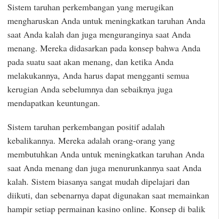
Sistem taruhan perkembangan yang merugikan
mengharuskan Anda untuk meningkatkan taruhan Anda
saat Anda kalah dan juga menguranginya saat Anda
menang. Mereka didasarkan pada konsep bahwa Anda
pada suatu saat akan menang, dan ketika Anda
melakukannya, Anda harus dapat mengganti semua
kerugian Anda sebelumnya dan sebaiknya juga
mendapatkan keuntungan.
Sistem taruhan perkembangan positif adalah
kebalikannya. Mereka adalah orang-orang yang
membutuhkan Anda untuk meningkatkan taruhan Anda
saat Anda menang dan juga menurunkannya saat Anda
kalah. Sistem biasanya sangat mudah dipelajari dan
diikuti, dan sebenarnya dapat digunakan saat memainkan
hampir setiap permainan kasino online. Konsep di balik