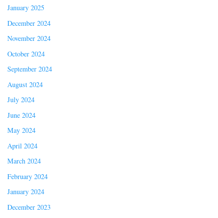
January 2025
December 2024
November 2024
October 2024
September 2024
August 2024
July 2024
June 2024
May 2024
April 2024
March 2024
February 2024
January 2024
December 2023