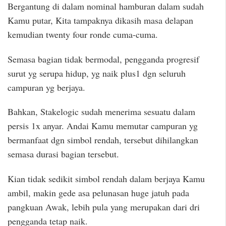
Bergantung di dalam nominal hamburan dalam sudah
Kamu putar, Kita tampaknya dikasih masa delapan
kemudian twenty four ronde cuma-cuma.
Semasa bagian tidak bermodal, pengganda progresif
surut yg serupa hidup, yg naik plus1 dgn seluruh
campuran yg berjaya.
Bahkan, Stakelogic sudah menerima sesuatu dalam
persis 1x anyar. Andai Kamu memutar campuran yg
bermanfaat dgn simbol rendah, tersebut dihilangkan
semasa durasi bagian tersebut.
Kian tidak sedikit simbol rendah dalam berjaya Kamu
ambil, makin gede asa pelunasan huge jatuh pada
pangkuan Awak, lebih pula yang merupakan dari dri
pengganda tetap naik.