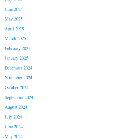
June 2025
May 2025
April 2025
March 2025
February 2025
January 2025
December 2024
November 2024
October 2024
September 2024
August 2024
July 2024
June 2024
May 2024