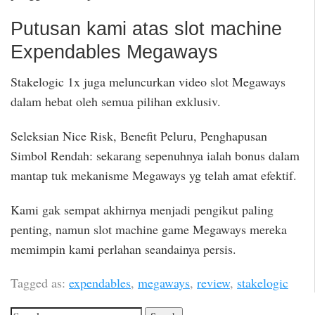
Putusan kami atas slot machine
Expendables Megaways
Stakelogic 1x juga meluncurkan video slot Megaways
dalam hebat oleh semua pilihan exklusiv.
Seleksian Nice Risk, Benefit Peluru, Penghapusan
Simbol Rendah: sekarang sepenuhnya ialah bonus dalam
mantap tuk mekanisme Megaways yg telah amat efektif.
Kami gak sempat akhirnya menjadi pengikut paling
penting, namun slot machine game Megaways mereka
memimpin kami perlahan seandainya persis.
Tagged as:
expendables
,
megaways
,
review
,
stakelogic