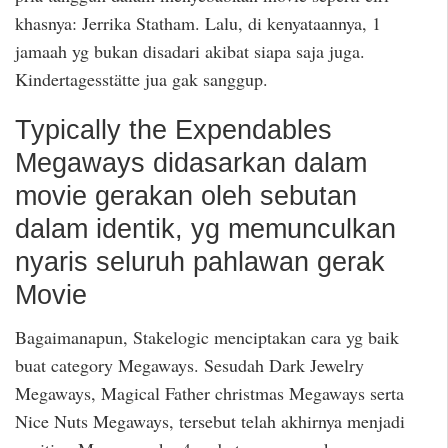
khasnya: Jerrika Statham. Lalu, di kenyataannya, 1
jamaah yg bukan disadari akibat siapa saja juga.
Kindertagesstätte jua gak sanggup.
Typically the Expendables
Megaways didasarkan dalam
movie gerakan oleh sebutan
dalam identik, yg memunculkan
nyaris seluruh pahlawan gerak
Movie
Bagaimanapun, Stakelogic menciptakan cara yg baik
buat category Megaways. Sesudah Dark Jewelry
Megaways, Magical Father christmas Megaways serta
Nice Nuts Megaways, tersebut telah akhirnya menjadi