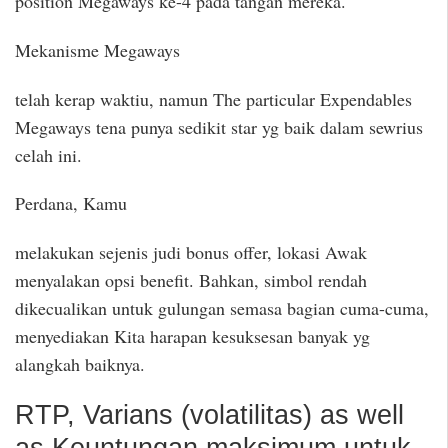
position Megaways ke-4 pada tangan mereka.
Mekanisme Megaways
telah kerap waktiu, namun The particular Expendables
Megaways tena punya sedikit star yg baik dalam sewrius
celah ini.
Perdana, Kamu
melakukan sejenis judi bonus offer, lokasi Awak
menyalakan opsi benefit. Bahkan, simbol rendah
dikecualikan untuk gulungan semasa bagian cuma-cuma,
menyediakan Kita harapan kesuksesan banyak yg
alangkah baiknya.
RTP, Varians (volatilitas) as well
as Keuntungan maksimum untuk