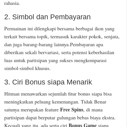
rahasia.
2. Simbol dan Pembayaran
Permainan ini dilengkapi bersama berbagai ikon yang
terkait bersama topik, termasuk karakter pokok, senjata,
dan juga barang-barang lainnya.Pembayaran apa
diberikan sekali bervariasi, serta potensi keberhasilan
luas untuk partisipan yang sukses mengkomparasi
simbol-simbol khusus.
3. Ciri Bonus siapa Menarik
Hitman menawarkan sejumlah fitur bonus siapa bisa
meningkatkan peluang kemenangan. Tidak Benar
Free Spins
satunya merupakan feature
, di mana
partisipan dapat berputar gulungan bebas biaya ekstra.
Bonus Game
Kecuali yang itu, ada serta ciri
siapa