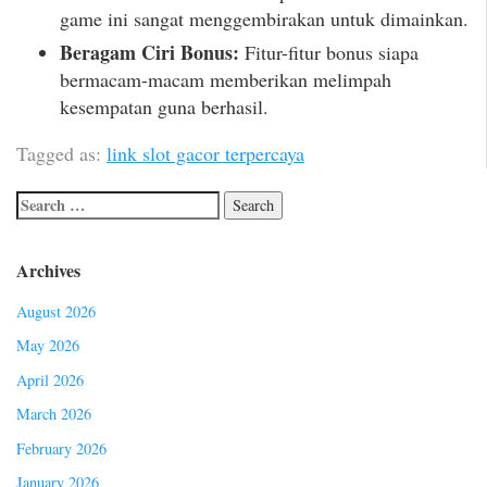
game ini sangat menggembirakan untuk dimainkan.
Beragam Ciri Bonus:
Fitur-fitur bonus siapa
bermacam-macam memberikan melimpah
kesempatan guna berhasil.
Tagged as:
link slot gacor terpercaya
Archives
August 2026
May 2026
April 2026
March 2026
February 2026
January 2026