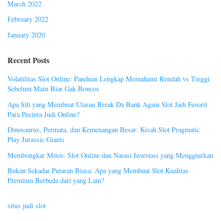
March 2022
February 2022
January 2020
Recent Posts
Volatilitas Slot Online: Panduan Lengkap Memahami Rendah vs Tinggi
Sebelum Main Biar Gak Boncos
Apa Sih yang Membuat Ulasan Break Da Bank Again Slot Jadi Favorit
Para Pecinta Judi Online?
Dinosaurus, Permata, dan Kemenangan Besar: Kisah Slot Pragmatic
Play Jurassic Giants
Membongkar Mitos: Slot Online dan Narasi Investasi yang Menggiurkan
Bukan Sekadar Putaran Biasa: Apa yang Membuat Slot Kualitas
Premium Berbeda dari yang Lain?
situs judi slot