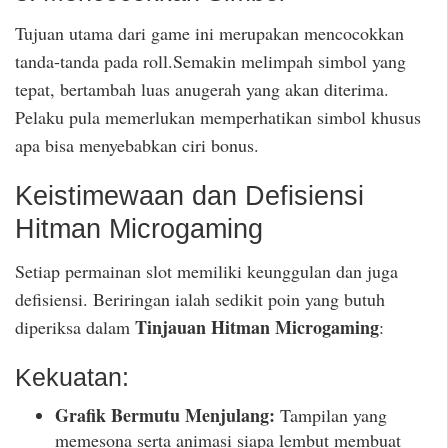
Tujuan utama dari game ini merupakan mencocokkan
tanda-tanda pada roll.Semakin melimpah simbol yang
tepat, bertambah luas anugerah yang akan diterima.
Pelaku pula memerlukan memperhatikan simbol khusus
apa bisa menyebabkan ciri bonus.
Keistimewaan dan Defisiensi
Hitman Microgaming
Setiap permainan slot memiliki keunggulan dan juga
defisiensi. Beriringan ialah sedikit poin yang butuh
Tinjauan Hitman Microgaming
diperiksa dalam
:
Kekuatan:
Grafik Bermutu Menjulang:
Tampilan yang
memesona serta animasi siapa lembut membuat