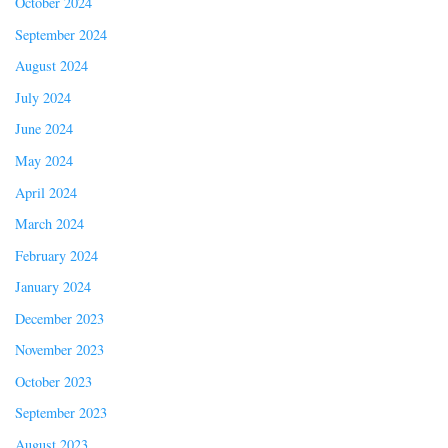
October 2024
September 2024
August 2024
July 2024
June 2024
May 2024
April 2024
March 2024
February 2024
January 2024
December 2023
November 2023
October 2023
September 2023
August 2023