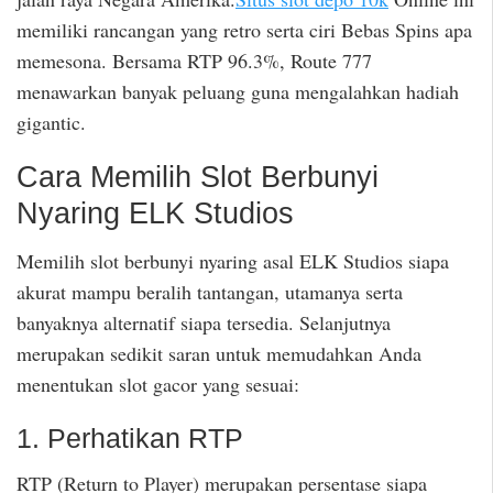
memiliki rancangan yang retro serta ciri Bebas Spins apa
memesona. Bersama RTP 96.3%, Route 777
menawarkan banyak peluang guna mengalahkan hadiah
gigantic.
Cara Memilih Slot Berbunyi
Nyaring ELK Studios
Memilih slot berbunyi nyaring asal ELK Studios siapa
akurat mampu beralih tantangan, utamanya serta
banyaknya alternatif siapa tersedia. Selanjutnya
merupakan sedikit saran untuk memudahkan Anda
menentukan slot gacor yang sesuai:
1. Perhatikan RTP
RTP (Return to Player) merupakan persentase siapa