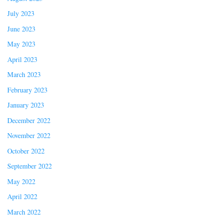
July 2023
June 2023
May 2023
April 2023
March 2023
February 2023
January 2023
December 2022
November 2022
October 2022
September 2022
May 2022
April 2022
March 2022