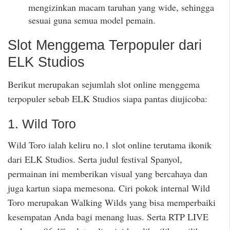
mengizinkan macam taruhan yang wide, sehingga
sesuai guna semua model pemain.
Slot Menggema Terpopuler dari
ELK Studios
Berikut merupakan sejumlah slot online menggema
terpopuler sebab ELK Studios siapa pantas diujicoba:
1. Wild Toro
Wild Toro ialah keliru no.1 slot online terutama ikonik
dari ELK Studios. Serta judul festival Spanyol,
permainan ini memberikan visual yang bercahaya dan
juga kartun siapa memesona. Ciri pokok internal Wild
Toro merupakan Walking Wilds yang bisa memperbaiki
kesempatan Anda bagi menang luas. Serta RTP LIVE