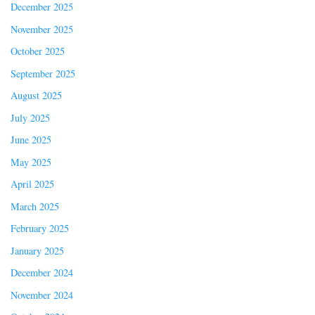
December 2025
November 2025
October 2025
September 2025
August 2025
July 2025
June 2025
May 2025
April 2025
March 2025
February 2025
January 2025
December 2024
November 2024