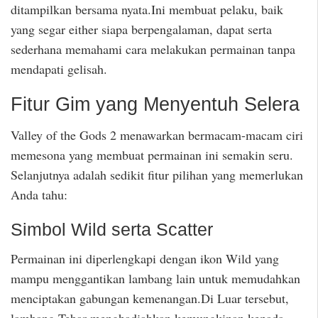
ditampilkan bersama nyata.Ini membuat pelaku, baik
yang segar either siapa berpengalaman, dapat serta
sederhana memahami cara melakukan permainan tanpa
mendapati gelisah.
Fitur Gim yang Menyentuh Selera
Valley of the Gods 2 menawarkan bermacam-macam ciri
memesona yang membuat permainan ini semakin seru.
Selanjutnya adalah sedikit fitur pilihan yang memerlukan
Anda tahu:
Simbol Wild serta Scatter
Permainan ini diperlengkapi dengan ikon Wild yang
mampu menggantikan lambang lain untuk memudahkan
menciptakan gabungan kemenangan.Di Luar tersebut,
lambang Tebar menghadiahkan kemungkinan kepada