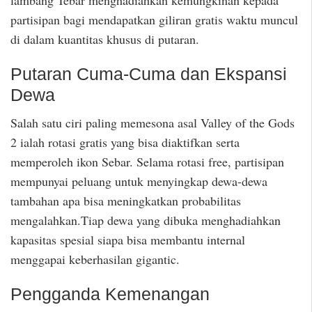
partisipan bagi mendapatkan giliran gratis waktu muncul
di dalam kuantitas khusus di putaran.
Putaran Cuma-Cuma dan Ekspansi
Dewa
Salah satu ciri paling memesona asal Valley of the Gods
2 ialah rotasi gratis yang bisa diaktifkan serta
memperoleh ikon Sebar. Selama rotasi free, partisipan
mempunyai peluang untuk menyingkap dewa-dewa
tambahan apa bisa meningkatkan probabilitas
mengalahkan.Tiap dewa yang dibuka menghadiahkan
kapasitas spesial siapa bisa membantu internal
menggapai keberhasilan gigantic.
Pengganda Kemenangan