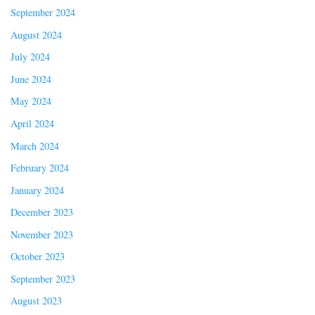
September 2024
August 2024
July 2024
June 2024
May 2024
April 2024
March 2024
February 2024
January 2024
December 2023
November 2023
October 2023
September 2023
August 2023