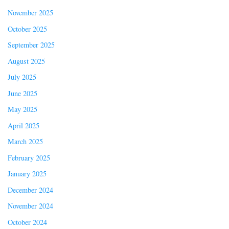
November 2025
October 2025
September 2025
August 2025
July 2025
June 2025
May 2025
April 2025
March 2025
February 2025
January 2025
December 2024
November 2024
October 2024