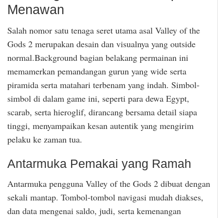
Menawan
Salah nomor satu tenaga seret utama asal Valley of the
Gods 2 merupakan desain dan visualnya yang outside
normal.Background bagian belakang permainan ini
memamerkan pemandangan gurun yang wide serta
piramida serta matahari terbenam yang indah. Simbol-
simbol di dalam game ini, seperti para dewa Egypt,
scarab, serta hieroglif, dirancang bersama detail siapa
tinggi, menyampaikan kesan autentik yang mengirim
pelaku ke zaman tua.
Antarmuka Pemakai yang Ramah
Antarmuka pengguna Valley of the Gods 2 dibuat dengan
sekali mantap. Tombol-tombol navigasi mudah diakses,
dan data mengenai saldo, judi, serta kemenangan