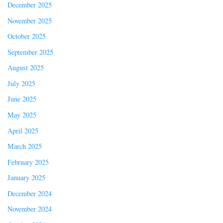
December 2025
November 2025
October 2025
September 2025
August 2025
July 2025
June 2025
May 2025
April 2025
March 2025
February 2025
January 2025
December 2024
November 2024