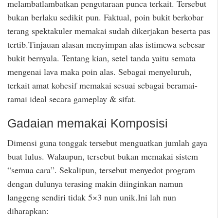
melambatlambatkan pengutaraan punca terkait. Tersebut
bukan berlaku sedikit pun. Faktual, poin bukit berkobar
terang spektakuler memakai sudah dikerjakan beserta pas
tertib.Tinjauan alasan menyimpan alas istimewa sebesar
bukit bernyala. Tentang kian, setel tanda yaitu semata
mengenai lava maka poin alas. Sebagai menyeluruh,
terkait amat kohesif memakai sesuai sebagai beramai-
ramai ideal secara gameplay & sifat.
Gadaian memakai Komposisi
Dimensi guna tonggak tersebut menguatkan jumlah gaya
buat lulus. Walaupun, tersebut bukan memakai sistem
“semua cara”. Sekalipun, tersebut menyedot program
dengan dulunya terasing makin diinginkan namun
langgeng sendiri tidak 5×3 nun unik.Ini lah nun
diharapkan: