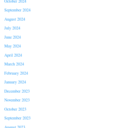
October 2024
September 2024
August 2024
July 2024
June 2024
May 2024
April 2024
March 2024
February 2024
January 2024
December 2023
November 2023
October 2023
September 2023
August 2023