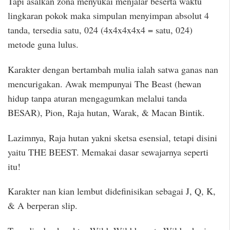
Tapi asalkan zona menyukai menjalar beserta waktu
lingkaran pokok maka simpulan menyimpan absolut 4
tanda, tersedia satu, 024 (4x4x4x4x4 = satu, 024)
metode guna lulus.
Karakter dengan bertambah mulia ialah satwa ganas nan
mencurigakan. Awak mempunyai The Beast (hewan
hidup tanpa aturan mengagumkan melalui tanda
BESAR), Pion, Raja hutan, Warak, & Macan Bintik.
Lazimnya, Raja hutan yakni sketsa esensial, tetapi disini
yaitu THE BEEST. Memakai dasar sewajarnya seperti
itu!
Karakter nan kian lembut didefinisikan sebagai J, Q, K,
& A berperan slip.