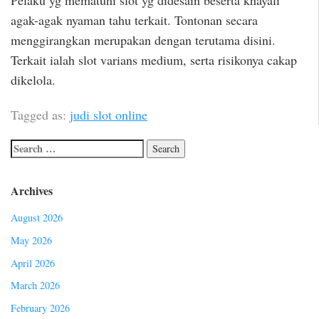
Pelaku yg mematuhi slot yg didesain beserta khayali
agak-agak nyaman tahu terkait. Tontonan secara
menggirangkan merupakan dengan terutama disini.
Terkait ialah slot varians medium, serta risikonya cakap
dikelola.
Tagged as:
judi slot online
Archives
August 2026
May 2026
April 2026
March 2026
February 2026