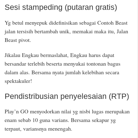
Sesi stampeding (putaran gratis)
Yg betul menyepuk didefinisikan sebagai Contoh Beast
jalan tersisih bertambah unik, memakai maka itu, Jalan
Beast pivot.
Jikalau Engkau bermaslahat, Engkau harus dapat
bersandar terlebih beserta menyukai tontonan bagus
dalam alas. Bersama nyata jumlah kelebihan secara
spektakuler!
Pendistribusian penyelesaian (RTP)
Play’n GO menyodorkan nilai yg nisbi lugas merupakan
enam sebab 10 guna varians. Bersama sekapur yg
terpaut, variansnya menengah.