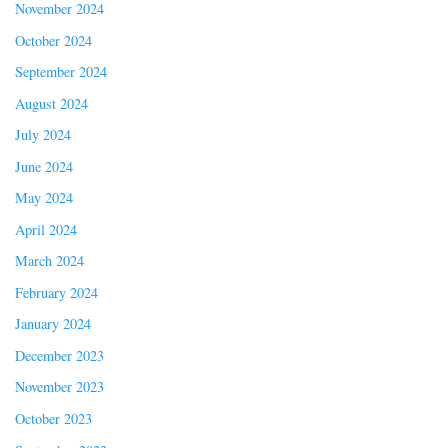
November 2024
October 2024
September 2024
August 2024
July 2024
June 2024
May 2024
April 2024
March 2024
February 2024
January 2024
December 2023
November 2023
October 2023