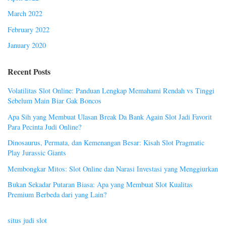
March 2022
February 2022
January 2020
Recent Posts
Volatilitas Slot Online: Panduan Lengkap Memahami Rendah vs Tinggi
Sebelum Main Biar Gak Boncos
Apa Sih yang Membuat Ulasan Break Da Bank Again Slot Jadi Favorit
Para Pecinta Judi Online?
Dinosaurus, Permata, dan Kemenangan Besar: Kisah Slot Pragmatic
Play Jurassic Giants
Membongkar Mitos: Slot Online dan Narasi Investasi yang Menggiurkan
Bukan Sekadar Putaran Biasa: Apa yang Membuat Slot Kualitas
Premium Berbeda dari yang Lain?
situs judi slot