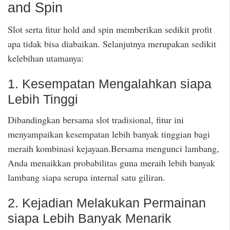
and Spin
Slot serta fitur hold and spin memberikan sedikit profit
apa tidak bisa diabaikan. Selanjutnya merupakan sedikit
kelebihan utamanya:
1. Kesempatan Mengalahkan siapa
Lebih Tinggi
Dibandingkan bersama slot tradisional, fitur ini
menyampaikan kesempatan lebih banyak tinggian bagi
meraih kombinasi kejayaan.Bersama mengunci lambang,
Anda menaikkan probabilitas guna meraih lebih banyak
lambang siapa serupa internal satu giliran.
2. Kejadian Melakukan Permainan
siapa Lebih Banyak Menarik