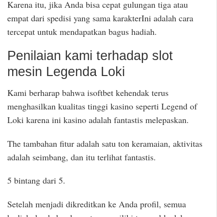
Karena itu, jika Anda bisa cepat gulungan tiga atau
empat dari spedisi yang sama karakterIni adalah cara
tercepat untuk mendapatkan bagus hadiah.
Penilaian kami terhadap slot
mesin Legenda Loki
Kami berharap bahwa isoftbet kehendak terus
menghasilkan kualitas tinggi kasino seperti Legend of
Loki karena ini kasino adalah fantastis melepaskan.
The tambahan fitur adalah satu ton keramaian, aktivitas
adalah seimbang, dan itu terlihat fantastis.
5 bintang dari 5.
Setelah menjadi dikreditkan ke Anda profil, semua