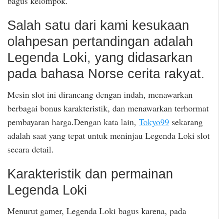
bagus kelompok.
Salah satu dari kami kesukaan
olahpesan pertandingan adalah
Legenda Loki, yang didasarkan
pada bahasa Norse cerita rakyat.
Mesin slot ini dirancang dengan indah, menawarkan
berbagai bonus karakteristik, dan menawarkan terhormat
pembayaran harga.Dengan kata lain,
Tokyo99
sekarang
adalah saat yang tepat untuk meninjau Legenda Loki slot
secara detail.
Karakteristik dan permainan
Legenda Loki
Menurut gamer, Legenda Loki bagus karena, pada