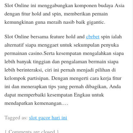
Slot Online ini menggabungkan komponen budaya Asia
dengan fitur hold and spin, memberikan pemain
kemungkinan guna meraih nasib baik gigantic.
Slot Online bersama feature hold and
cbrbet
spin ialah
alternatif siapa menggaet untuk sekumpulan penyuka
permainan casino.Serta kesempatan mengalahkan siapa
lebih banyak tinggian dan pengalaman bermain siapa
lebih berinteraksi, ciri ini pernah menjadi pilihan di
kelompok partisipan. Dengan mengerti cara kerja fitur
ini dan menerapkan tips yang pernah dibagikan, Anda
dapat memperbaiki kesempatan Engkau untuk
mendapatkan kemenangan.…
Tagged as:
slot gacor hari ini
{
Comments are closed
}