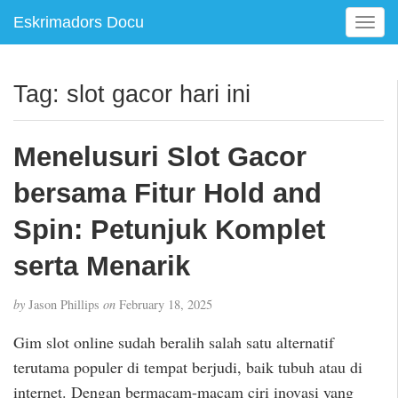
Eskrimadors Docu
T
o
g
g
Tag:
slot gacor hari ini
l
e
n
Menelusuri Slot Gacor
a
v
bersama Fitur Hold and
i
g
Spin: Petunjuk Komplet
a
serta Menarik
t
i
o
by
Jason Phillips
on
February 18, 2025
n
Gim slot online sudah beralih salah satu alternatif
terutama populer di tempat berjudi, baik tubuh atau di
internet. Dengan bermacam-macam ciri inovasi yang