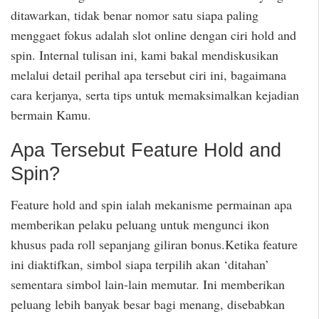
ditawarkan, tidak benar nomor satu siapa paling
menggaet fokus adalah slot online dengan ciri hold and
spin. Internal tulisan ini, kami bakal mendiskusikan
melalui detail perihal apa tersebut ciri ini, bagaimana
cara kerjanya, serta tips untuk memaksimalkan kejadian
bermain Kamu.
Apa Tersebut Feature Hold and
Spin?
Feature hold and spin ialah mekanisme permainan apa
memberikan pelaku peluang untuk mengunci ikon
khusus pada roll sepanjang giliran bonus.Ketika feature
ini diaktifkan, simbol siapa terpilih akan ‘ditahan’
sementara simbol lain-lain memutar. Ini memberikan
peluang lebih banyak besar bagi menang, disebabkan