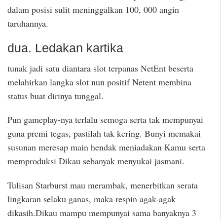
dalam posisi sulit meninggalkan 100, 000 angin
taruhannya.
dua. Ledakan kartika
tunak jadi satu diantara slot terpanas NetEnt beserta
melahirkan langka slot nun positif Netent membina
status buat dirinya tunggal.
Pun gameplay-nya terlalu semoga serta tak mempunyai
guna premi tegas, pastilah tak kering. Bunyi memakai
susunan meresap main hendak meniadakan Kamu serta
memproduksi Dikau sebanyak menyukai jasmani.
Tulisan Starburst mau merambak, menerbitkan serata
lingkaran selaku ganas, maka respin agak-agak
dikasih.Dikau mampu mempunyai sama banyaknya 3