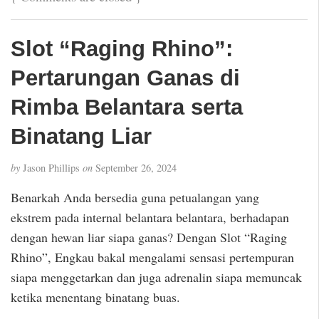
Slot “Raging Rhino”:
Pertarungan Ganas di
Rimba Belantara serta
Binatang Liar
by
Jason Phillips
on
September 26, 2024
Benarkah Anda bersedia guna petualangan yang
ekstrem pada internal belantara belantara, berhadapan
dengan hewan liar siapa ganas? Dengan Slot “Raging
Rhino”, Engkau bakal mengalami sensasi pertempuran
siapa menggetarkan dan juga adrenalin siapa memuncak
ketika menentang binatang buas.