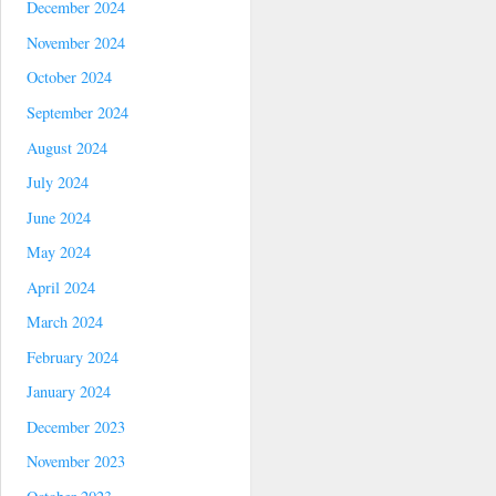
December 2024
November 2024
October 2024
September 2024
August 2024
July 2024
June 2024
May 2024
April 2024
March 2024
February 2024
January 2024
December 2023
November 2023