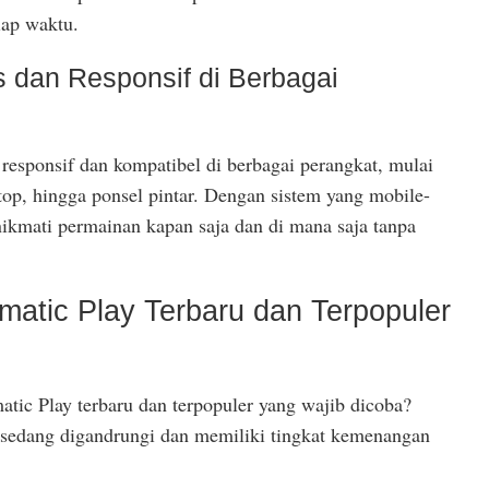
tiap waktu.
 dan Responsif di Berbagai
 responsif dan kompatibel di berbagai perangkat, mulai
top, hingga ponsel pintar. Dengan sistem yang mobile-
nikmati permainan kapan saja dan di mana saja tanpa
gmatic Play Terbaru dan Terpopuler
atic Play terbaru dan terpopuler yang wajib dicoba?
g sedang digandrungi dan memiliki tingkat kemenangan