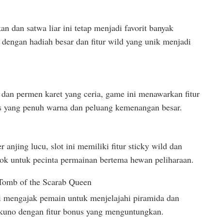
an dan satwa liar ini tetap menjadi favorit banyak
 dengan hadiah besar dan fitur wild yang unik menjadi
an permen karet yang ceria, game ini menawarkan fitur
s yang penuh warna dan peluang kemenangan besar.
 anjing lucu, slot ini memiliki fitur sticky wild dan
ocok untuk pecinta permainan bertema hewan peliharaan.
 Tomb of the Scarab Queen
i mengajak pemain untuk menjelajahi piramida dan
kuno dengan fitur bonus yang menguntungkan.