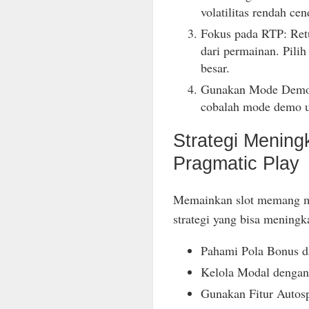
volatilitas rendah c
Fokus pada RTP: Ret
dari permainan. Pili
besar.
Gunakan Mode Demo t
cobalah mode demo u
Strategi Mening
Pragmatic Play
Memainkan slot memang me
strategi yang bisa mening
Pahami Pola Bonus d
Kelola Modal dengan 
Gunakan Fitur Autosp