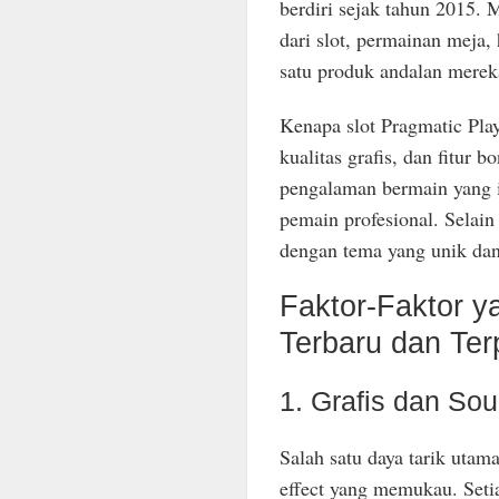
berdiri sejak tahun 2015
dari slot, permainan meja,
satu produk andalan merek
Kenapa slot Pragmatic Play
kualitas grafis, dan fitur
pengalaman bermain yang 
pemain profesional. Selain i
dengan tema yang unik dan
Faktor-Faktor y
Terbaru dan Ter
1. Grafis dan Sou
Salah satu daya tarik utama
effect yang memukau. Seti