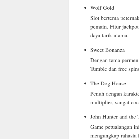
Wolf Gold
Slot bertema peternak
pemain. Fitur jackpot
daya tarik utama.
Sweet Bonanza
Dengan tema permen d
Tumble dan free spin
The Dog House
Penuh dengan karakter
multiplier, sangat c
John Hunter and the
Game petualangan in
mengungkap rahasia 