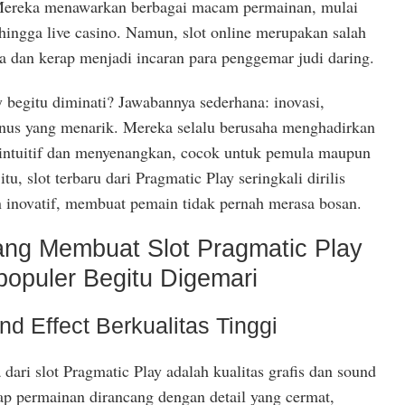
. Mereka menawarkan berbagai macam permainan, mulai
 hingga live casino. Namun, slot online merupakan salah
a dan kerap menjadi incaran para penggemar judi daring.
 begitu diminati? Jawabannya sederhana: inovasi,
 bonus yang menarik. Mereka selalu berusaha menghadirkan
intuitif dan menyenangkan, cocok untuk pemula maupun
tu, slot terbaru dari Pragmatic Play seringkali dirilis
 inovatif, membuat pemain tidak pernah merasa bosan.
ang Membuat Slot Pragmatic Play
populer Begitu Digemari
nd Effect Berkualitas Tinggi
 dari slot Pragmatic Play adalah kualitas grafis dan sound
ap permainan dirancang dengan detail yang cermat,