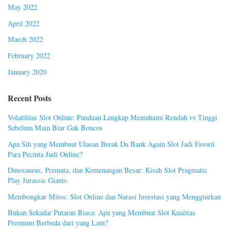
May 2022
April 2022
March 2022
February 2022
January 2020
Recent Posts
Volatilitas Slot Online: Panduan Lengkap Memahami Rendah vs Tinggi
Sebelum Main Biar Gak Boncos
Apa Sih yang Membuat Ulasan Break Da Bank Again Slot Jadi Favorit
Para Pecinta Judi Online?
Dinosaurus, Permata, dan Kemenangan Besar: Kisah Slot Pragmatic
Play Jurassic Giants
Membongkar Mitos: Slot Online dan Narasi Investasi yang Menggiurkan
Bukan Sekadar Putaran Biasa: Apa yang Membuat Slot Kualitas
Premium Berbeda dari yang Lain?