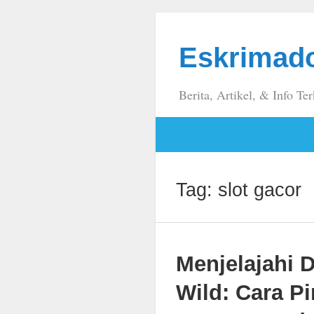
Eskrimad
Berita, Artikel, & Info Ter
Tag:
slot gacor
Menjelajahi D
Wild: Cara P