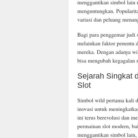
menggantikan simbol lain
menguntungkan. Popularit
variasi dan peluang menang
Bagi para penggemar judi s
melainkan faktor penentu 
mereka. Dengan adanya wil
bisa mengubah kegagalan m
Sejarah Singkat 
Slot
Simbol wild pertama kali 
inovasi untuk meningkatkan 
ini terus berevolusi dan me
permainan slot modern, bai
menggantikan simbol lain, 