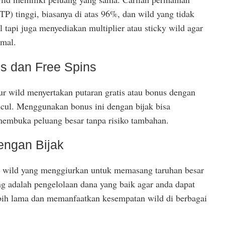
TP) tinggi, biasanya di atas 96%, dan wild yang tidak
tapi juga menyediakan multiplier atau sticky wild agar
mal.
s dan Free Spins
tur wild menyertakan putaran gratis atau bonus dengan
ncul. Menggunakan bonus ini dengan bijak bisa
embuka peluang besar tanpa risiko tambahan.
engan Bijak
si wild yang menggiurkan untuk memasang taruhan besar
ng adalah pengelolaan dana yang baik agar anda dapat
bih lama dan memanfaatkan kesempatan wild di berbagai