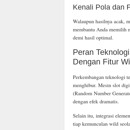
Kenali Pola dan 
Walaupun hasilnya acak, 
membantu Anda memilih mo
demi hasil optimal.
Peran Teknologi
Dengan Fitur W
Perkembangan teknologi te
menghibur. Mesin slot dig
(Random Number Generator
dengan efek dramatis.
Selain itu, integrasi elem
tiap kemunculan wild seola