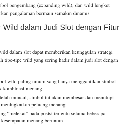
imbol pengembang (expanding wild), dan wild lengket
arkan pengalaman bermain semakin dinamis.
r Wild dalam Judi Slot dengan Fitur
ild dalam slot dapat memberikan keunggulan strategi
h tipe-tipe wild yang sering hadir dalam judi slot dengan
ol wild paling umum yang hanya menggantikan simbol
k kombinasi menang.
elah muncul, simbol ini akan membesar dan menutupi
, meningkatkan peluang menang.
ng “melekat” pada posisi tertentu selama beberapa
n kesempatan menang beruntun.