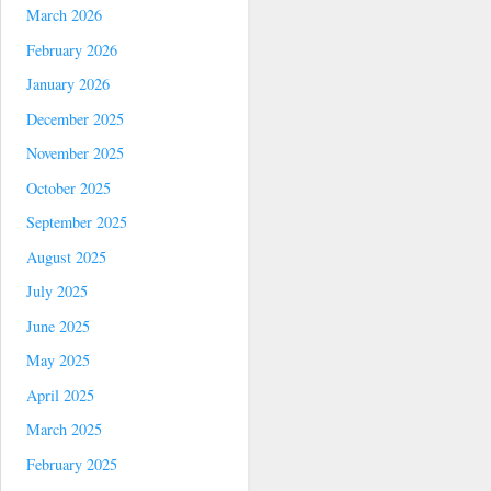
March 2026
February 2026
January 2026
December 2025
November 2025
October 2025
September 2025
August 2025
July 2025
June 2025
May 2025
April 2025
March 2025
February 2025