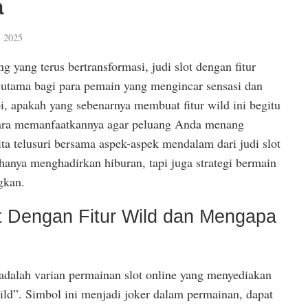
a
 2025
g yang terus bertransformasi, judi slot dengan fitur
 utama bagi para pemain yang mengincar sensasi dan
, apakah yang sebenarnya membuat fitur wild ini begitu
ara memanfaatkannya agar peluang Anda menang
a telusuri bersama aspek-aspek mendalam dari judi slot
 hanya menghadirkan hiburan, tapi juga strategi bermain
gkan.
ot Dengan Fitur Wild dan Mengapa
d adalah varian permainan slot online yang menyediakan
ld”. Simbol ini menjadi joker dalam permainan, dapat