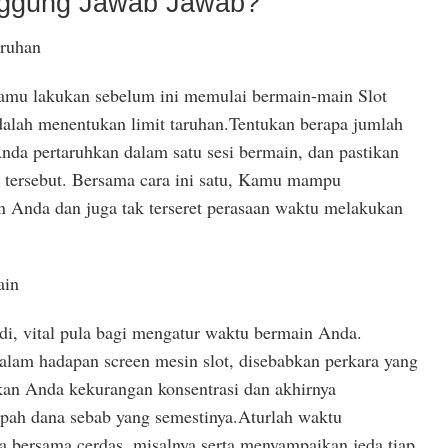
nggung Jawab Jawab?
ruhan
Kamu lakukan sebelum ini memulai bermain-main Slot
alah menentukan limit taruhan.Tentukan berapa jumlah
nda pertaruhkan dalam satu sesi bermain, dan pastikan
t tersebut. Bersama cara ini satu, Kamu mampu
 Anda dan juga tak terseret perasaan waktu melakukan
ain
di, vital pula bagi mengatur waktu bermain Anda.
 dalam hadapan screen mesin slot, disebabkan perkara yang
an Anda kekurangan konsentrasi dan akhirnya
pah dana sebab yang semestinya.Aturlah waktu
bersama cerdas, misalnya serta menyampaikan jeda tiap