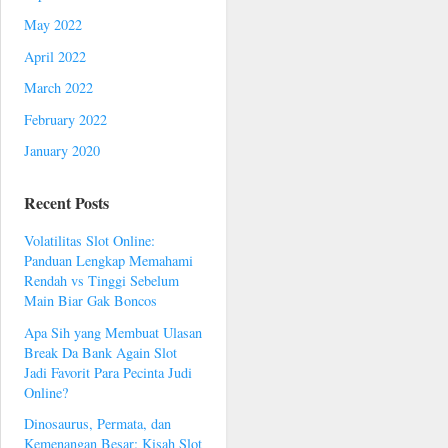
May 2022
April 2022
March 2022
February 2022
January 2020
Recent Posts
Volatilitas Slot Online:
Panduan Lengkap Memahami
Rendah vs Tinggi Sebelum
Main Biar Gak Boncos
Apa Sih yang Membuat Ulasan
Break Da Bank Again Slot
Jadi Favorit Para Pecinta Judi
Online?
Dinosaurus, Permata, dan
Kemenangan Besar: Kisah Slot