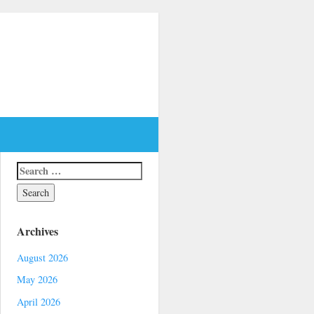
Archives
August 2026
May 2026
April 2026