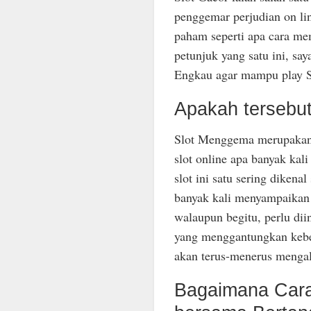
penggemar perjudian on li
paham seperti apa cara me
petunjuk yang satu ini, sa
Engkau agar mampu play Sl
Apakah tersebut
Slot Menggema merupakan 
slot online apa banyak ka
slot ini satu sering dikena
banyak kali menyampaikan
walaupun begitu, perlu dii
yang menggantungkan keber
akan terus-menerus menga
Bagaimana Cara