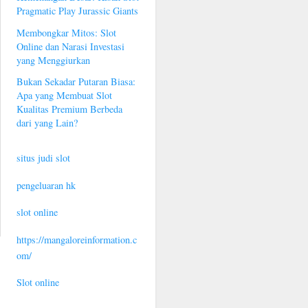
Pragmatic Play Jurassic Giants
Membongkar Mitos: Slot
Online dan Narasi Investasi
yang Menggiurkan
Bukan Sekadar Putaran Biasa:
Apa yang Membuat Slot
Kualitas Premium Berbeda
dari yang Lain?
situs judi slot
pengeluaran hk
slot online
https://mangaloreinformation.c
om/
Slot online