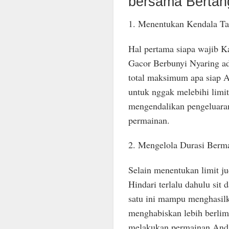
bersama Berta
1. Menentukan Kendala Ta
Hal pertama siapa wajib 
Gacor Berbunyi Nyaring ad
total maksimum apa siap A
untuk nggak melebihi limi
mengendalikan pengeluaran
permainan.
2. Mengelola Durasi Berm
Selain menentukan limit ju
Hindari terlalu dahulu sit
satu ini mampu menghasilk
menghabiskan lebih berlim
melakukan permainan Anda 