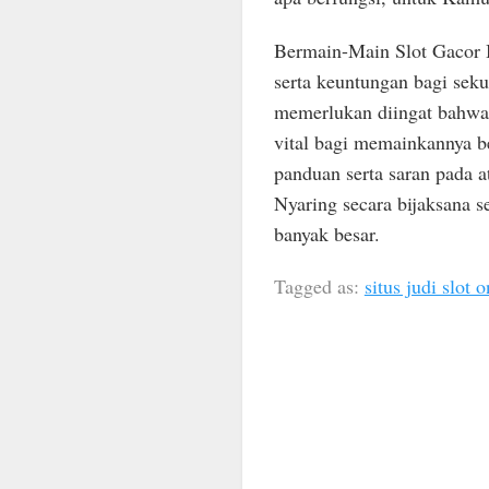
Bermain-Main Slot Gacor 
serta keuntungan bagi se
memerlukan diingat bahwas
vital bagi memainkannya b
panduan serta saran pada
Nyaring secara bijaksana se
banyak besar.
Tagged as:
situs judi slot