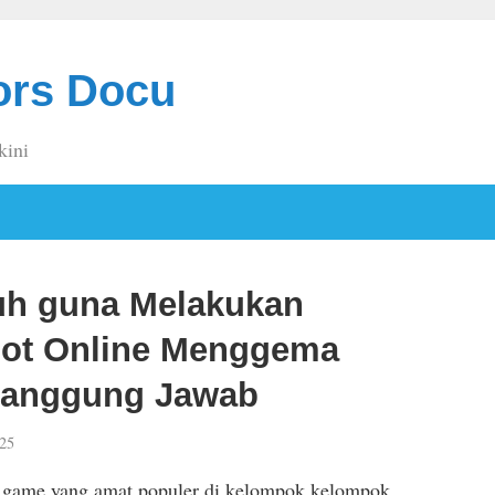
ors Docu
kini
uh guna Melakukan
lot Online Menggema
tanggung Jawab
025
tu game yang amat populer di kelompok kelompok