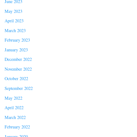
June 2023
May 2023
April 2023
March 2023
February 2023
January 2023
December 2022
November 2022
October 2022
September 2022
May 2022
April 2022
March 2022
February 2022
January 2020