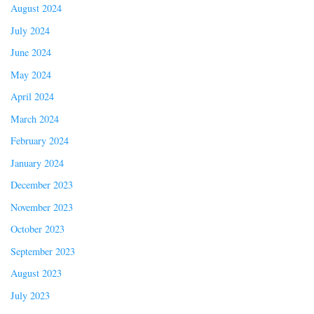
August 2024
July 2024
June 2024
May 2024
April 2024
March 2024
February 2024
January 2024
December 2023
November 2023
October 2023
September 2023
August 2023
July 2023