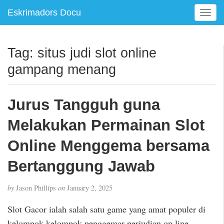
Eskrimadors Docu
T
o
g
g
Tag:
situs judi slot online
l
gampang menang
e
n
a
Jurus Tangguh guna
v
i
Melakukan Permainan Slot
g
a
Online Menggema bersama
t
i
Bertanggung Jawab
o
n
by
Jason Phillips
on
January 2, 2025
Slot Gacor ialah salah satu game yang amat populer di
kelompok kelompok penggemar perjudian on line.