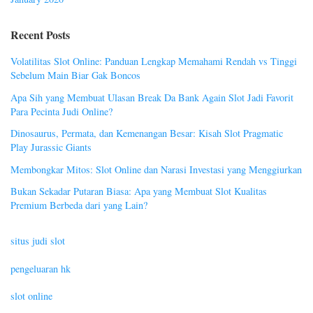
Recent Posts
Volatilitas Slot Online: Panduan Lengkap Memahami Rendah vs Tinggi
Sebelum Main Biar Gak Boncos
Apa Sih yang Membuat Ulasan Break Da Bank Again Slot Jadi Favorit
Para Pecinta Judi Online?
Dinosaurus, Permata, dan Kemenangan Besar: Kisah Slot Pragmatic
Play Jurassic Giants
Membongkar Mitos: Slot Online dan Narasi Investasi yang Menggiurkan
Bukan Sekadar Putaran Biasa: Apa yang Membuat Slot Kualitas
Premium Berbeda dari yang Lain?
situs judi slot
pengeluaran hk
slot online