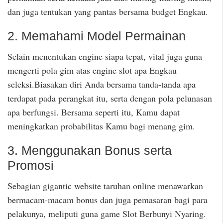
dan juga tentukan yang pantas bersama budget Engkau.
2. Memahami Model Permainan
Selain menentukan engine siapa tepat, vital juga guna
mengerti pola gim atas engine slot apa Engkau
seleksi.Biasakan diri Anda bersama tanda-tanda apa
terdapat pada perangkat itu, serta dengan pola pelunasan
apa berfungsi. Bersama seperti itu, Kamu dapat
meningkatkan probabilitas Kamu bagi menang gim.
3. Menggunakan Bonus serta
Promosi
Sebagian gigantic website taruhan online menawarkan
bermacam-macam bonus dan juga pemasaran bagi para
pelakunya, meliputi guna game Slot Berbunyi Nyaring.