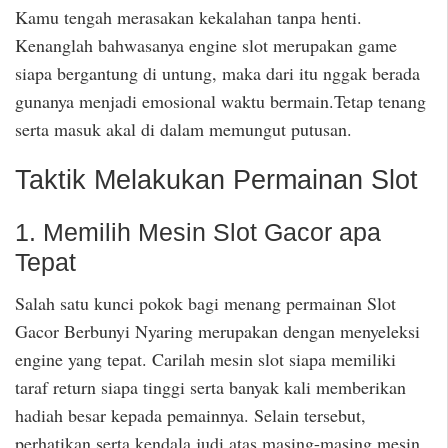
Kamu tengah merasakan kekalahan tanpa henti.
Kenanglah bahwasanya engine slot merupakan game
siapa bergantung di untung, maka dari itu nggak berada
gunanya menjadi emosional waktu bermain.Tetap tenang
serta masuk akal di dalam memungut putusan.
Taktik Melakukan Permainan Slot
1. Memilih Mesin Slot Gacor apa
Tepat
Salah satu kunci pokok bagi menang permainan Slot
Gacor Berbunyi Nyaring merupakan dengan menyeleksi
engine yang tepat. Carilah mesin slot siapa memiliki
taraf return siapa tinggi serta banyak kali memberikan
hadiah besar kepada pemainnya. Selain tersebut,
perhatikan serta kendala judi atas masing-masing mesin,